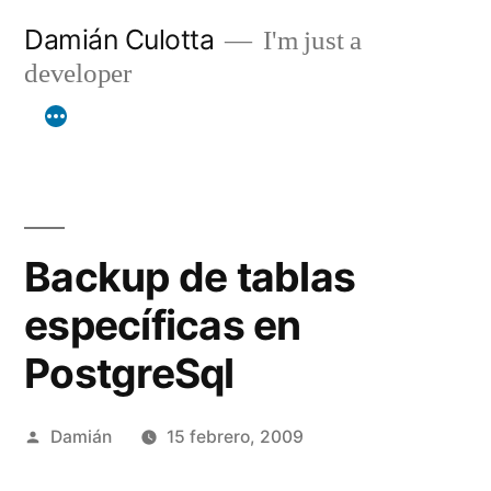
Saltar
Damián Culotta
I'm just a
al
developer
contenido
Backup de tablas
específicas en
PostgreSql
Publicado
Damián
15 febrero, 2009
por