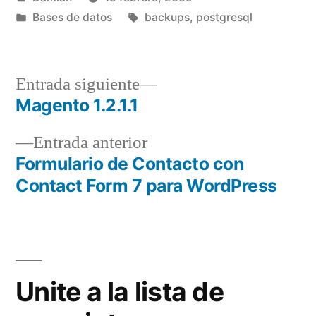
por
Publicado
Etiquetas:
Bases de datos
backups
,
postgresql
en
Entrada
Entrada siguiente
siguiente:
Magento 1.2.1.1
Navegación
Entrada
Entrada anterior
de
anterior:
Formulario de Contacto con
entradas
Contact Form 7 para WordPress
Unite a la lista de