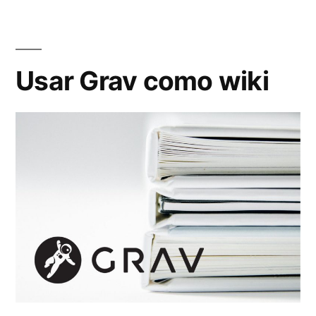
Grav»
Usar Grav como wiki