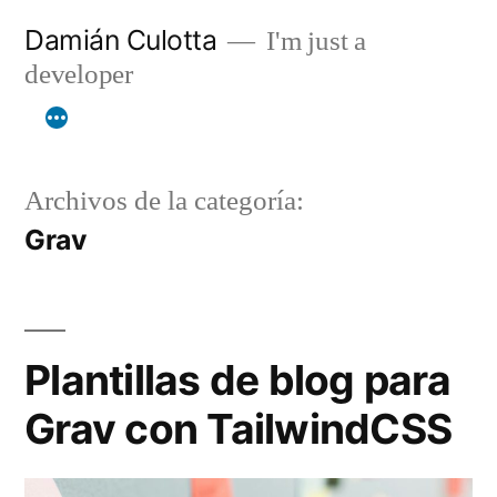
Saltar
Damián Culotta
I'm just a
al
developer
contenido
Archivos de la categoría:
Grav
Plantillas de blog para
Grav con TailwindCSS