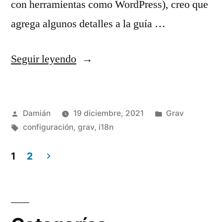
con herramientas como WordPress), creo que
agrega algunos detalles a la guía …
«Sitio
Seguir leyendo
multidioma
con
Publicado
Publicado
Damián
19 diciembre, 2021
Grav
Grav»
por
Etiquetas:
en
configuración
,
grav
,
i18n
1
2
Paginación
de
entradas