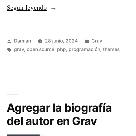
«Crear
Seguir leyendo
un
theme
Publicado
Publicado
Damián
28 junio, 2024
Grav
desde
por
Etiquetas:
en
grav
,
open source
,
php
,
programación
,
themes
0
en
Grav
usando
TailwindCSS»
Agregar la biografía
del autor en Grav