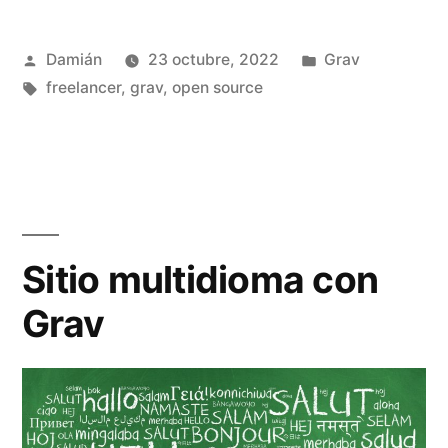
como
Publicado
Publicado
Damián
23 octubre, 2022
Grav
wiki»
por
Etiquetas:
en
freelancer
,
grav
,
open source
Sitio multidioma con
Grav