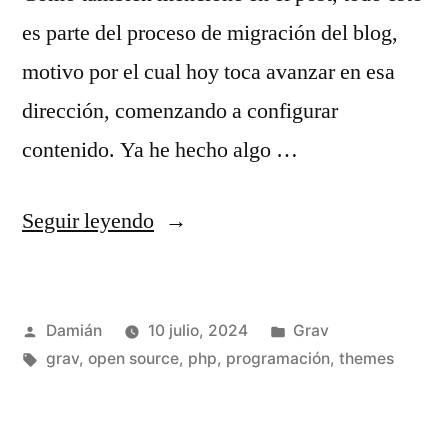
es parte del proceso de migración del blog,
motivo por el cual hoy toca avanzar en esa
dirección, comenzando a configurar
contenido. Ya he hecho algo …
«Plantillas
Seguir leyendo
de
blog
Publicado
Publicado
Damián
10 julio, 2024
Grav
para
por
Etiquetas:
en
grav
,
open source
,
php
,
programación
,
themes
Grav
con