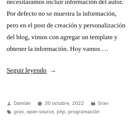
necesitáramos incluir información del autor.
Por defecto no se muestra la información,
pero en el post de creación y personalización
del blog, vimos con agregar un template y
obtener la información. Hoy vamos …
«Agregar
Seguir leyendo
la
biografía
Publicado
Publicado
Damián
30 octubre, 2022
Grav
del
por
Etiquetas:
en
grav
,
open source
,
php
,
programación
autor
en