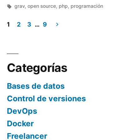
por
Etiquetas:
en
grav
,
open source
,
php
,
programación
autor
en
1
2
3
…
9
Paginación
Grav»
de
entradas
Categorías
Bases de datos
Control de versiones
DevOps
Docker
Freelancer