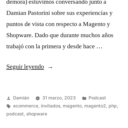
demora) estuvimos conversando junto a
Damian Pastorini sobre sus experiencias y
puntos de vista con respecto a Magento y
Shopware. Dado que durante muchos años
trabajó con la primera y desde hace …
«S02E06
Seguir leyendo
–
Damian
Publicado
Publicado
Damián
31 marzo, 2023
Podcast
Pastorini»
por
Etiquetas:
en
ecommerce
,
invitados
,
magento
,
magento2
,
php
,
podcast
,
shopware