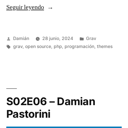
«Crear
Seguir leyendo
un
theme
Publicado
Publicado
Damián
28 junio, 2024
Grav
desde
por
Etiquetas:
en
grav
,
open source
,
php
,
programación
,
themes
0
en
Grav
usando
TailwindCSS»
S02E06 – Damian
Pastorini