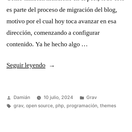
es parte del proceso de migración del blog,
motivo por el cual hoy toca avanzar en esa
dirección, comenzando a configurar
contenido. Ya he hecho algo …
«Plantillas
Seguir leyendo
de
blog
Publicado
Publicado
Damián
10 julio, 2024
Grav
para
por
Etiquetas:
en
grav
,
open source
,
php
,
programación
,
themes
Grav
con