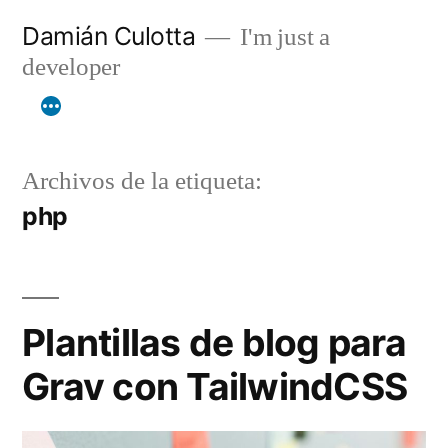
Saltar
Damián Culotta
I'm just a
al
developer
contenido
Archivos de la etiqueta:
php
Plantillas de blog para
Grav con TailwindCSS