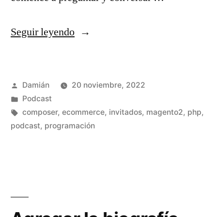
«S02E04
Seguir leyendo
–
¿Qué
Publicado
Damián
20 noviembre, 2022
hacemos
por
Publicado
Podcast
con
en
Etiquetas:
composer
,
ecommerce
,
invitados
,
magento2
,
php
,
el
podcast
,
programación
auth.json?»