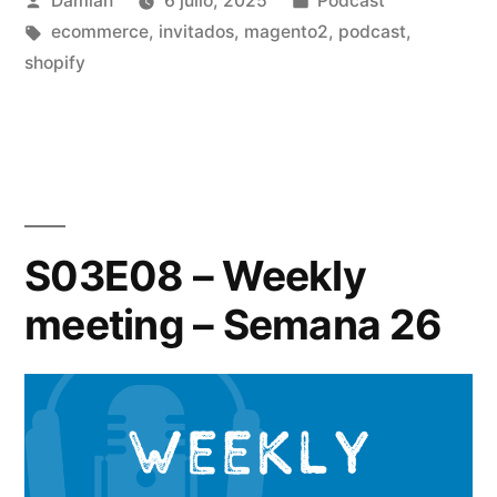
Damián
6 julio, 2025
Podcast
meeting
por
Etiquetas:
en
ecommerce
,
invitados
,
magento2
,
podcast
,
–
shopify
Semana
27»
S03E08 – Weekly
meeting – Semana 26