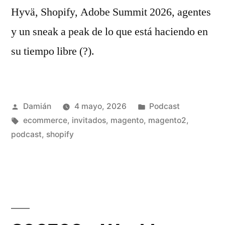
Hyvä, Shopify, Adobe Summit 2026, agentes
y un sneak a peak de lo que está haciendo en
su tiempo libre (?).
Publicado
Publicado
Damián
4 mayo, 2026
Podcast
por
Etiquetas:
en
ecommerce
,
invitados
,
magento
,
magento2
,
podcast
,
shopify