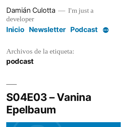
Saltar
Damián Culotta
I'm just a
al
developer
contenido
Inicio
Newsletter
Podcast
Archivos de la etiqueta:
podcast
S04E03 – Vanina
Epelbaum