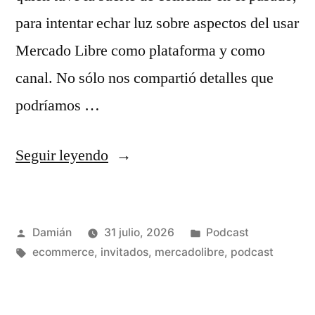
para intentar echar luz sobre aspectos del usar
Mercado Libre como plataforma y como
canal. No sólo nos compartió detalles que
podríamos …
«S04E03
Seguir leyendo
–
Vanina
Publicado
Publicado
Damián
31 julio, 2026
Podcast
Epelbaum»
por
Etiquetas:
en
ecommerce
,
invitados
,
mercadolibre
,
podcast