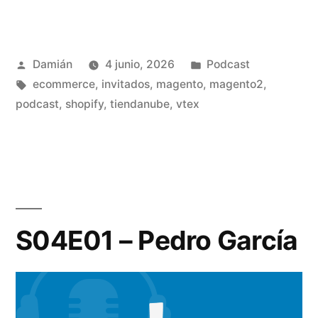
–
Catalina
Publicado
Publicado
Damián
4 junio, 2026
Podcast
La
por
Etiquetas:
en
ecommerce
,
invitados
,
magento
,
magento2
,
Menza
podcast
,
shopify
,
tiendanube
,
vtex
Etcheberry»
S04E01 – Pedro García