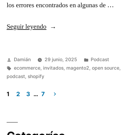
los errores encontrados en algunas de …
«S03E08
Seguir leyendo
–
Weekly
Publicado
Publicado
Damián
29 junio, 2025
Podcast
meeting
por
Etiquetas:
en
ecommerce
,
invitados
,
magento2
,
open source
,
–
podcast
,
shopify
Semana
1
2
3
…
7
26»
Paginación
de
entradas