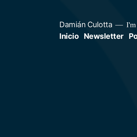
Saltar
al
Damián Culotta
I'm 
contenido
Inicio
Newsletter
P