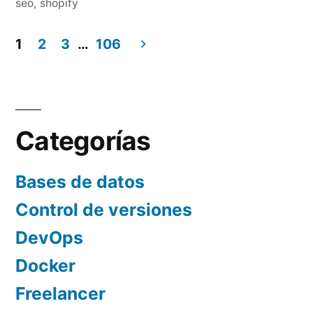
seo
,
shopify
–
1
2
3
…
106
Semana
Paginación
28»
de
entradas
Categorías
Bases de datos
Control de versiones
DevOps
Docker
Freelancer