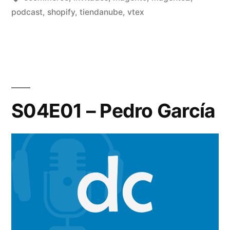
La
podcast
,
shopify
,
tiendanube
,
vtex
Menza
Etcheberry»
S04E01 – Pedro García