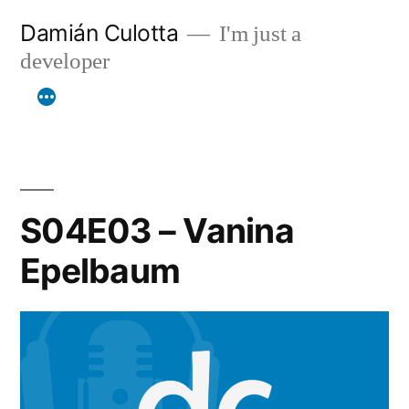
Saltar
Damián Culotta
I'm just a
al
developer
contenido
S04E03 – Vanina
Epelbaum