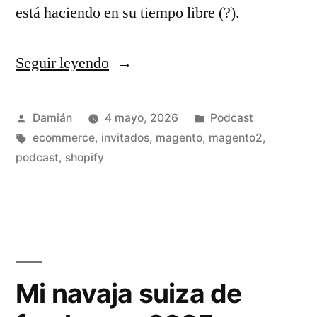
está haciendo en su tiempo libre (?).
Seguir leyendo
«S04E01
–
Pedro
Publicado
Publicado
Damián
4 mayo, 2026
Podcast
por
Etiquetas:
en
ecommerce
,
invitados
,
magento
,
magento2
,
García»
podcast
,
shopify
Mi navaja suiza de