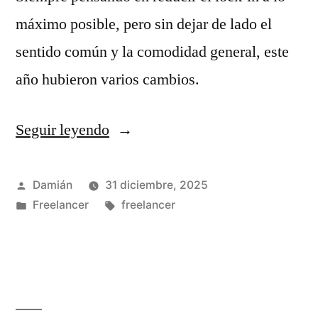
máximo posible, pero sin dejar de lado el
sentido común y la comodidad general, este
año hubieron varios cambios.
Seguir leyendo
«Mi
navaja
suiza
Publicado
Damián
31 diciembre, 2025
por
Publicado
Etiquetas:
Freelancer
freelancer
de
en
freelancer
2025»