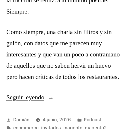
la fricción se reduzca al mínimo posible.
Siempre.
Como siempre, una charla sin filtros y sin
guión, con datos que me parecen muy
interesantes y que van un poco a contramano
de aquellos que no saben hervir un huevo
pero hacen críticas de todos los restaurantes.
Seguir leyendo
«S04E02
–
Catalina
Publicado
Publicado
Damián
4 junio, 2026
Podcast
por
Etiquetas:
en
ecommerce
,
invitados
,
magento
,
magento2
,