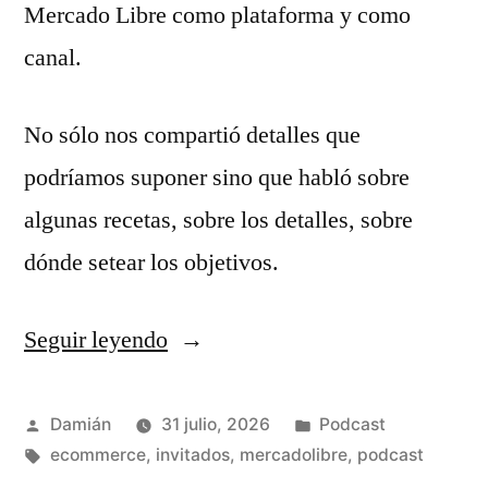
Mercado Libre como plataforma y como
canal.
No sólo nos compartió detalles que
podríamos suponer sino que habló sobre
algunas recetas, sobre los detalles, sobre
dónde setear los objetivos.
Seguir leyendo
«S04E03
–
Vanina
Publicado
Publicado
Damián
31 julio, 2026
Podcast
por
Etiquetas:
en
ecommerce
,
invitados
,
mercadolibre
,
podcast
Epelbaum»