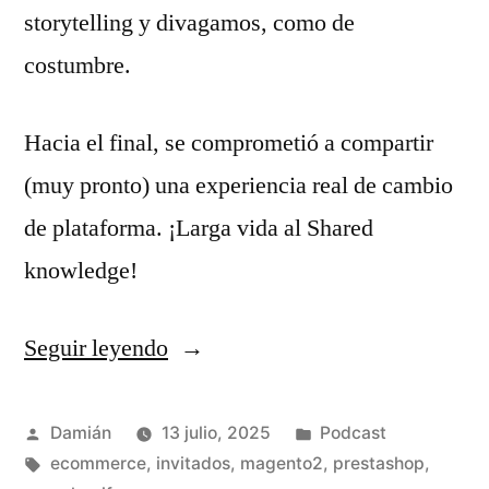
storytelling y divagamos, como de
costumbre.
Hacia el final, se comprometió a compartir
(muy pronto) una experiencia real de cambio
de plataforma. ¡Larga vida al Shared
knowledge!
Seguir leyendo
«S03E10
–
Weekly
Publicado
Publicado
Damián
13 julio, 2025
Podcast
por
Etiquetas:
en
ecommerce
,
invitados
,
magento2
,
prestashop
,
meeting