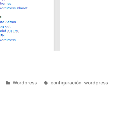
do
Publicado
Etiquetas:
Wordpress
configuración
,
wordpress
en