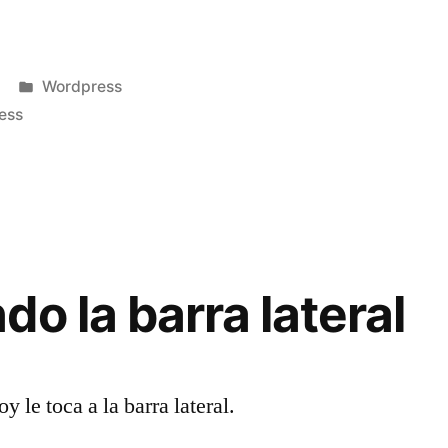
»
Publicado
Wordpress
en
ess
o la barra lateral
 le toca a la barra lateral.