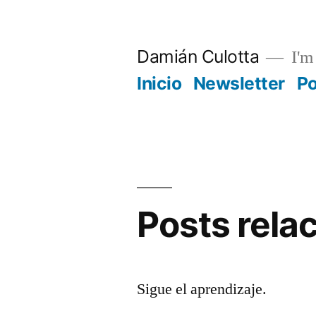
Saltar
al
Damián Culotta
I'm 
contenido
Inicio
Newsletter
P
Posts rela
Sigue el aprendizaje.