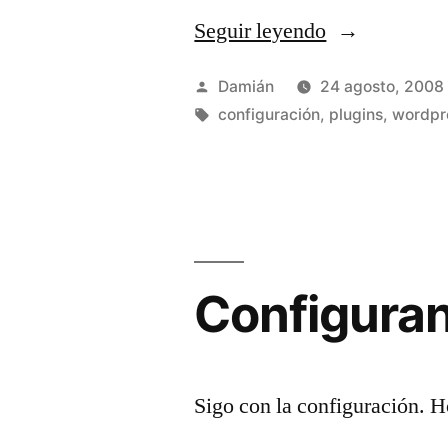
Seguir leyendo
«Posts
relacionados
Publicado
Damián
24 agosto, 2008
por
Etiquetas:
configuración
,
plugins
,
wordpr
Configurand
Sigo con la configuración. Hoy