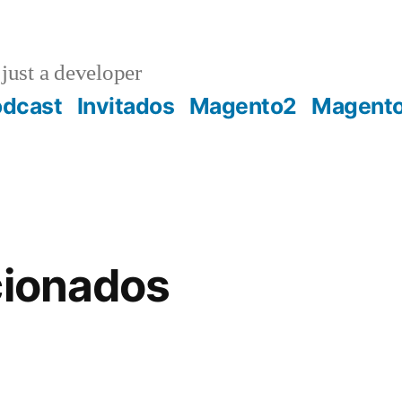
just a developer
odcast
Invitados
Magento2
Magent
cionados