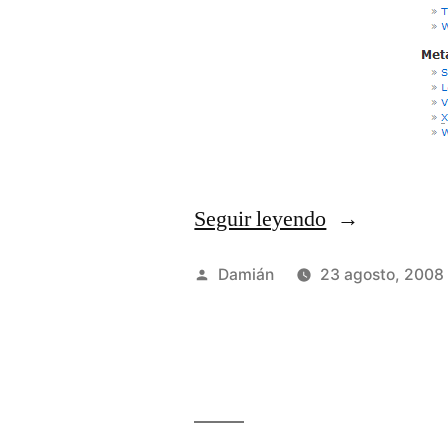
Seguir leyendo
«Configuran
la
Publicado
Damián
23 agosto, 2008
barra
por
lateral»