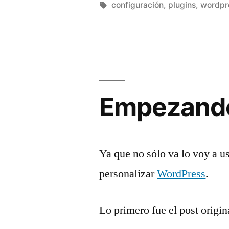
las
por
Etiquetas:
configuración
,
plugins
,
wordpr
imagenes
y
el
RSS»
Empezando
Ya que no sólo va lo voy a u
personalizar
WordPress
.
Lo primero fue el post origin