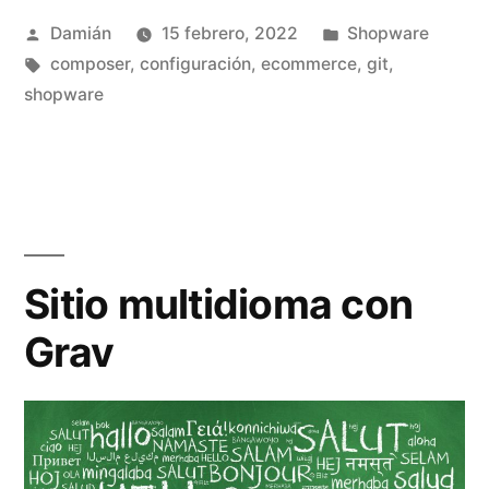
Publicado
Publicado
Damián
15 febrero, 2022
Shopware
2»
por
Etiquetas:
en
composer
,
configuración
,
ecommerce
,
git
,
shopware
Sitio multidioma con
Grav