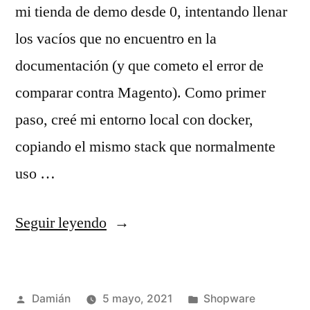
mi tienda de demo desde 0, intentando llenar
los vacíos que no encuentro en la
documentación (y que cometo el error de
comparar contra Magento). Como primer
paso, creé mi entorno local con docker,
copiando el mismo stack que normalmente
uso …
«Shopware
Seguir leyendo
–
Día
Publicado
Publicado
Damián
5 mayo, 2021
Shopware
1»