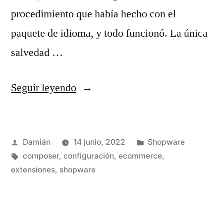
procedimiento que había hecho con el
paquete de idioma, y todo funcionó. La única
salvedad …
«Shopware
Seguir leyendo
–
Día
Publicado
Publicado
Damián
14 junio, 2022
Shopware
3»
por
Etiquetas:
en
composer
,
configuración
,
ecommerce
,
extensiones
,
shopware