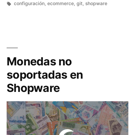
por
Etiquetas:
en
configuración
,
ecommerce
,
git
,
shopware
Monedas no
soportadas en
Shopware