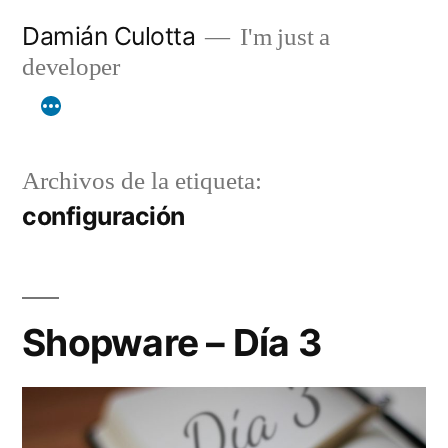
Saltar
Damián Culotta
I'm just a
al
developer
contenido
Archivos de la etiqueta:
configuración
Shopware – Día 3