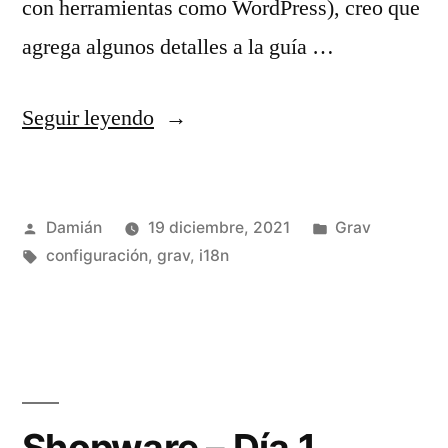
con herramientas como WordPress), creo que
agrega algunos detalles a la guía …
«Sitio
Seguir leyendo
multidioma
con
Publicado
Publicado
Damián
19 diciembre, 2021
Grav
Grav»
por
Etiquetas:
en
configuración
,
grav
,
i18n
Shopware – Día 1