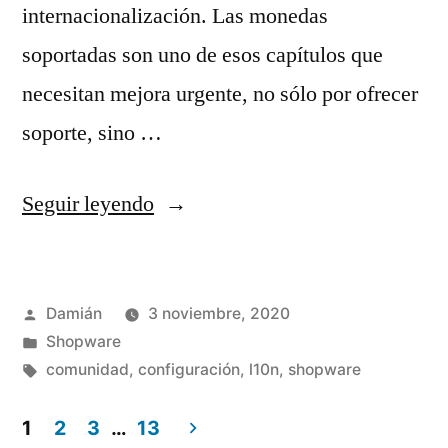
internacionalización. Las monedas
soportadas son uno de esos capítulos que
necesitan mejora urgente, no sólo por ofrecer
soporte, sino …
«Monedas
Seguir leyendo
no
soportadas
Publicado
Damián
3 noviembre, 2020
en
por
Publicado
Shopware
Shopware»
en
Etiquetas:
comunidad
,
configuración
,
l10n
,
shopware
1
2
3
…
13