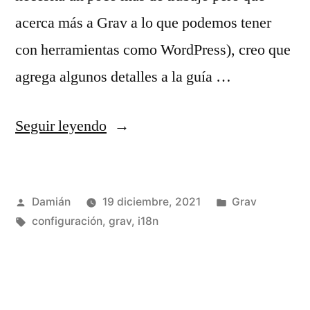
acerca más a Grav a lo que podemos tener
con herramientas como WordPress), creo que
agrega algunos detalles a la guía …
«Sitio
Seguir leyendo
multidioma
con
Publicado
Publicado
Damián
19 diciembre, 2021
Grav
Grav»
por
Etiquetas:
en
configuración
,
grav
,
i18n