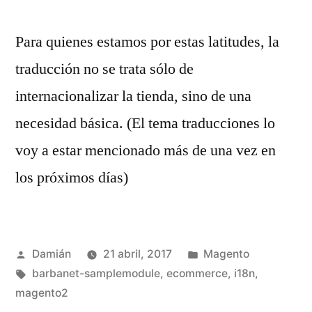
Para quienes estamos por estas latitudes, la
traducción no se trata sólo de
internacionalizar la tienda, sino de una
necesidad básica. (El tema traducciones lo
voy a estar mencionado más de una vez en
los próximos días)
Publicado
Publicado
Damián
21 abril, 2017
Magento
por
Etiquetas:
en
barbanet-samplemodule
,
ecommerce
,
i18n
,
magento2