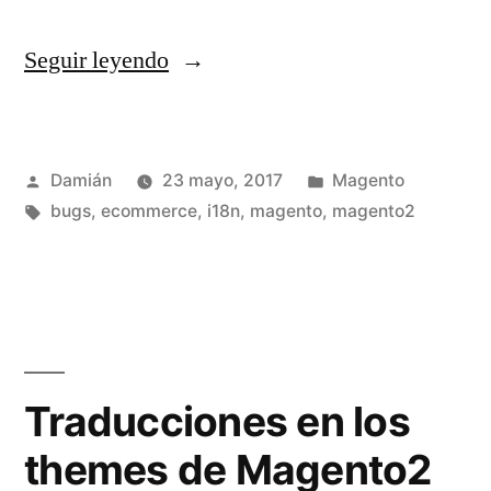
«Bug
Seguir leyendo
en
los
Publicado
Publicado
Damián
23 mayo, 2017
Magento
locales
por
Etiquetas:
en
bugs
,
ecommerce
,
i18n
,
magento
,
magento2
es
en
Magento
1
y
Traducciones en los
2»
themes de Magento2