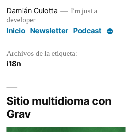
Saltar
Damián Culotta
I'm just a
al
developer
contenido
Inicio
Newsletter
Podcast
Archivos de la etiqueta:
i18n
Sitio multidioma con
Grav