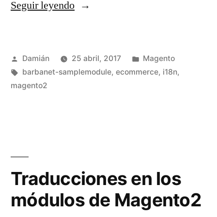
«Traducciones
Seguir leyendo
en
los
Publicado
Publicado
Damián
25 abril, 2017
Magento
themes
por
Etiquetas:
en
barbanet-samplemodule
,
ecommerce
,
i18n
,
de
magento2
Magento2»
Traducciones en los
módulos de Magento2