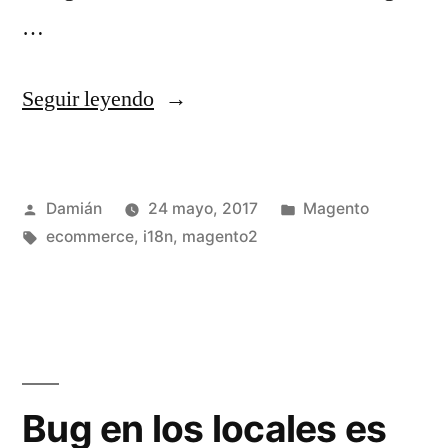
…
«Herencias
Seguir leyendo
en
locales
Publicado
Publicado
Damián
24 mayo, 2017
Magento
en
por
Etiquetas:
en
ecommerce
,
i18n
,
magento2
Magento2»
Bug en los locales es