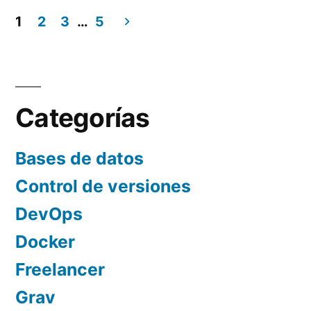
1
2
3
…
5
Paginación
de
entradas
Categorías
Bases de datos
Control de versiones
DevOps
Docker
Freelancer
Grav