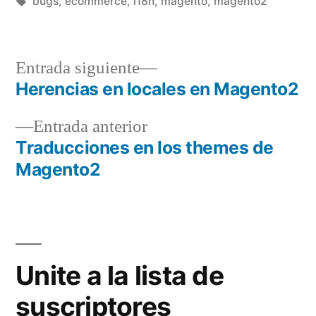
por
Etiquetas:
en
bugs
,
ecommerce
,
i18n
,
magento
,
magento2
Entrada
Entrada siguiente
siguiente:
Herencias en locales en Magento2
Navegación
Entrada
Entrada anterior
de
anterior:
Traducciones en los themes de
entradas
Magento2
Unite a la lista de
suscriptores