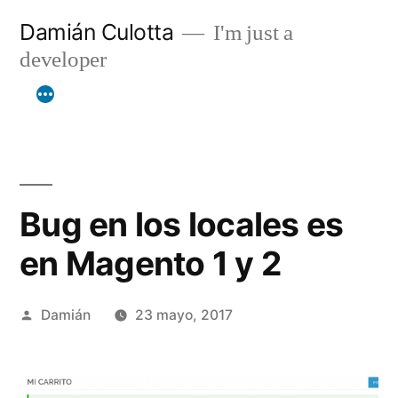
Saltar
Damián Culotta
I'm just a
al
developer
contenido
Bug en los locales es
en Magento 1 y 2
Publicado
Damián
23 mayo, 2017
por