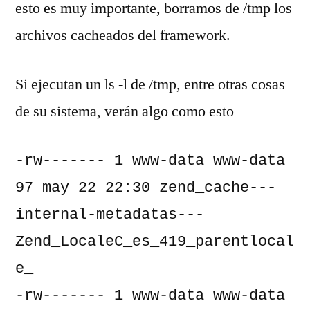
esto es muy importante, borramos de /tmp los
archivos cacheados del framework.
Si ejecutan un ls -l de /tmp, entre otras cosas
de su sistema, verán algo como esto
-rw------- 1 www-data www-data     
97 may 22 22:30 zend_cache---
internal-metadatas---
Zend_LocaleC_es_419_parentlocal
e_

-rw------- 1 www-data www-data     