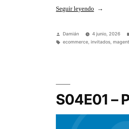
«S04E02
Seguir leyendo
–
Catalina
Publicado
Damián
4 junio, 2026
La
por
Etiquetas:
ecommerce
,
invitados
,
magen
Menza
Etcheberry»
S04E01 – P