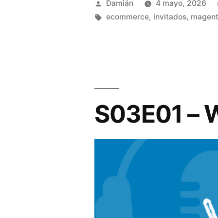
Publicado
Damián
4 mayo, 2026
por
Etiquetas:
ecommerce
,
invitados
,
magen
S03E01 – 