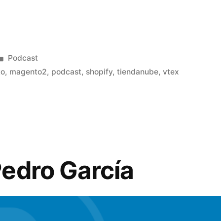
Publicado
Podcast
en
to
,
magento2
,
podcast
,
shopify
,
tiendanube
,
vtex
edro García