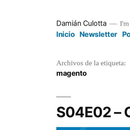
Saltar
al
Damián Culotta
I'm 
contenido
Inicio
Newsletter
P
Archivos de la etiqueta:
magento
S04E02 – C