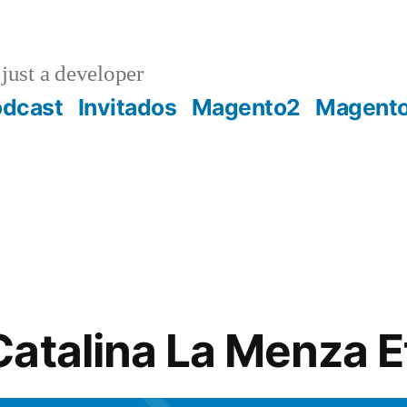
just a developer
odcast
Invitados
Magento2
Magent
atalina La Menza 