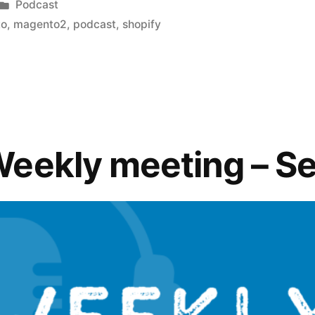
Publicado
Podcast
en
to
,
magento2
,
podcast
,
shopify
Weekly meeting – S