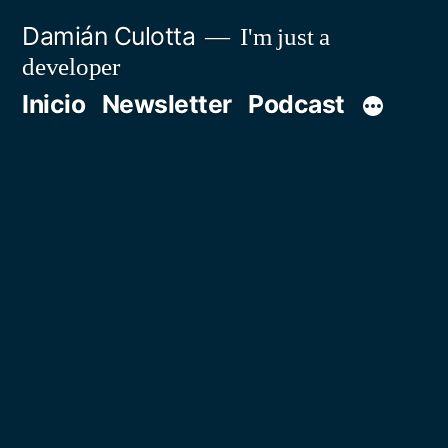
Saltar
Damián Culotta
I'm just a
al
developer
contenido
Inicio
Newsletter
Podcast