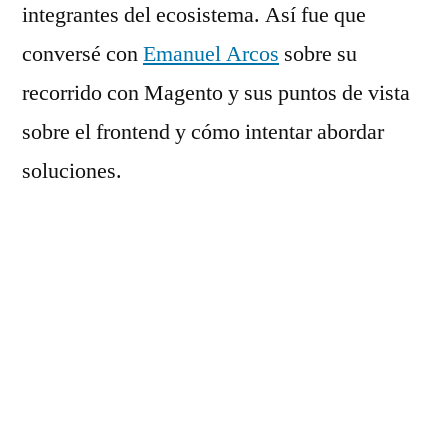
integrantes del ecosistema. Así fue que
conversé con
Emanuel Arcos
sobre su
recorrido con Magento y sus puntos de vista
sobre el frontend y cómo intentar abordar
soluciones.
La agenda del día:
5.09″ – ¿Cómo llegas a Magento?
10.59″ – ¿Cómo ves a Magento hoy día?
17.35″ – El camino hacia al frontend de
Magento