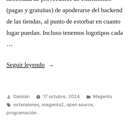
(pagas y gratuitas) de apoderarse del backend
de las tiendas, al punto de estorbar en cuanto
lugar puedan. Incluso tenemos logotipos cada
…
«La
Seguir leyendo
mala
costumbre
Publicado
Publicado
Damián
17 octubre, 2024
Magento
de
por
Etiquetas:
en
extensiones
,
magento2
,
open source
,
pensarse
programación
más