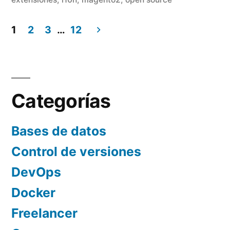
1
2
3
…
12
Paginación
de
entradas
Categorías
Bases de datos
Control de versiones
DevOps
Docker
Freelancer