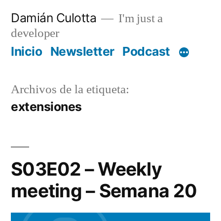
Saltar
Damián Culotta
I'm just a
al
developer
contenido
Inicio
Newsletter
Podcast
Archivos de la etiqueta:
extensiones
S03E02 – Weekly
meeting – Semana 20