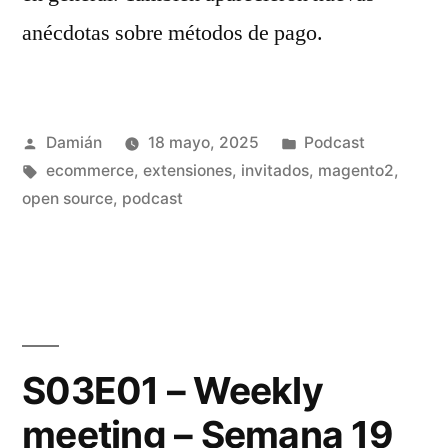
anécdotas sobre métodos de pago.
Publicado
Publicado
Damián
18 mayo, 2025
Podcast
por
Etiquetas:
en
ecommerce
,
extensiones
,
invitados
,
magento2
,
open source
,
podcast
S03E01 – Weekly
meeting – Semana 19