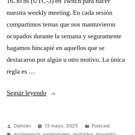
16.30 hs (UTC-3) en Twitch para hacer
nuestra weekly meeting. En cada sesión
compartimos temas que nos mantuvieron
ocupados durante la semana y seguramente
hagamos hincapié en aquellos que se
destacaron por algún u otro motivo. La única
regla es …
«S03E01
Seguir leyendo
–
Weekly
Publicado
Publicado
Damián
13 mayo, 2025
Podcast
meeting
por
Etiquetas:
en
ecommerce
,
extensiones
,
invitados
,
magento
,