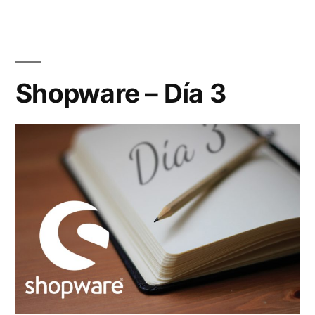
importante
que
el
Shopware – Día 3
Merchant»