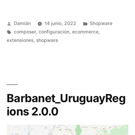
–
Día
Publicado
Publicado
Damián
14 junio, 2022
Shopware
3»
por
Etiquetas:
en
composer
,
configuración
,
ecommerce
,
extensiones
,
shopware
Barbanet_UruguayReg
ions 2.0.0