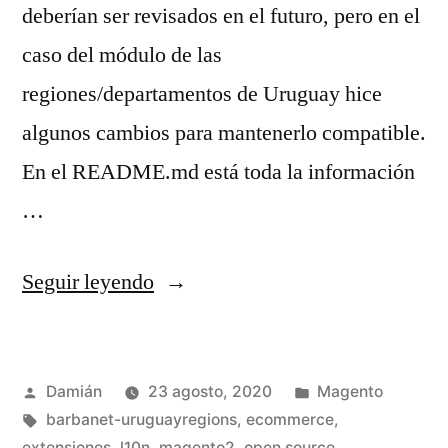
deberían ser revisados en el futuro, pero en el
caso del módulo de las
regiones/departamentos de Uruguay hice
algunos cambios para mantenerlo compatible.
En el README.md está toda la información
…
«Barbanet_UruguayRegions
Seguir leyendo
2.0.0»
Publicado
Publicado
Damián
23 agosto, 2020
Magento
por
Etiquetas:
en
barbanet-uruguayregions
,
ecommerce
,
extensiones
,
l10n
,
magento2
,
open source