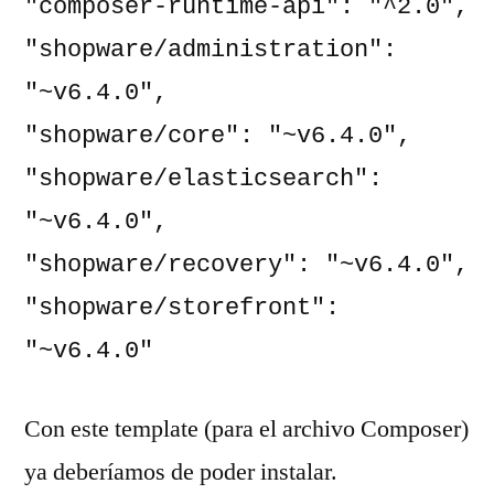
"composer-runtime-api": "^2.0",

"shopware/administration": 
"~v6.4.0",

"shopware/core": "~v6.4.0",

"shopware/elasticsearch": 
"~v6.4.0",

"shopware/recovery": "~v6.4.0",

"shopware/storefront": 
"~v6.4.0"
Con este template (para el archivo Composer)
ya deberíamos de poder instalar.