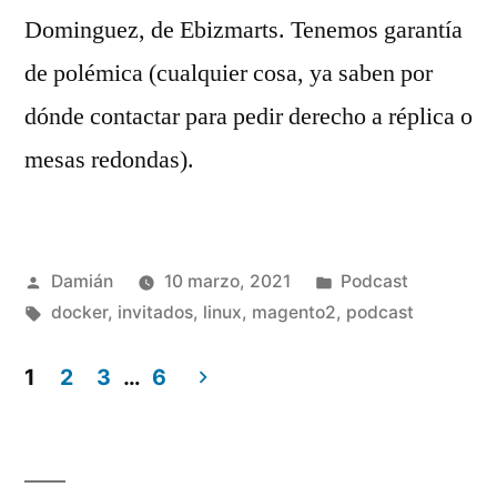
Dominguez, de Ebizmarts. Tenemos garantía
de polémica (cualquier cosa, ya saben por
dónde contactar para pedir derecho a réplica o
mesas redondas).
Publicado
Publicado
Damián
10 marzo, 2021
Podcast
por
Etiquetas:
en
docker
,
invitados
,
linux
,
magento2
,
podcast
1
2
3
…
6
Paginación
de