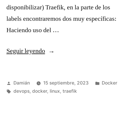
disponibilizar) Traefik, en la parte de los
labels encontraremos dos muy específicas:
Haciendo uso del …
«Traefik
Seguir leyendo
y
BasicAuth»
Publicado
Publicado
Damián
15 septiembre, 2023
Docker
por
Etiquetas:
en
devops
,
docker
,
linux
,
traefik