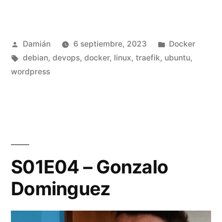
instalación
nativa
Publicado
Publicado
Damián
6 septiembre, 2023
Docker
a
por
Etiquetas:
en
debian
,
devops
,
docker
,
linux
,
traefik
,
ubuntu
,
containers
wordpress
con
Docker
y
Traefik»
S01E04 – Gonzalo
Dominguez