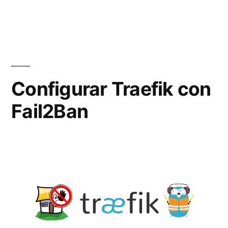
Traefik»
Configurar Traefik con
Fail2Ban