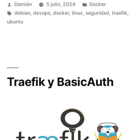
Publicado
Publicado
Damián
5 julio, 2024
Docker
por
Etiquetas:
en
debian
,
devops
,
docker
,
linux
,
seguridad
,
traefik
,
ubuntu
Traefik y BasicAuth