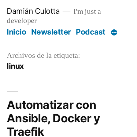
Saltar
Damián Culotta
I'm just a
al
developer
contenido
Inicio
Newsletter
Podcast
Archivos de la etiqueta:
linux
Automatizar con
Ansible, Docker y
Traefik