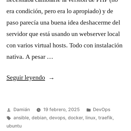
era condición, pero era lo apropiado) y de
paso parecía una buena idea deshacerme del
servidor que está usando un webserver local
con varios virtual hosts. Todo con instalación
nativa. A pesar …
«Automatizar
Seguir leyendo
con
Ansible,
Publicado
Publicado
Damián
19 febrero, 2025
DevOps
Docker
por
Etiquetas:
en
ansible
,
debian
,
devops
,
docker
,
linux
,
traefik
,
y
ubuntu