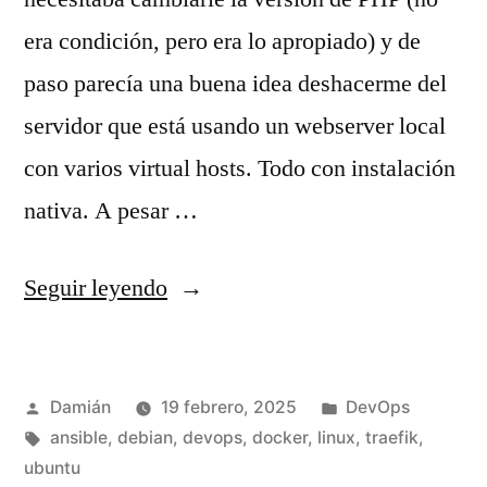
era condición, pero era lo apropiado) y de
paso parecía una buena idea deshacerme del
servidor que está usando un webserver local
con varios virtual hosts. Todo con instalación
nativa. A pesar …
«Automatizar
Seguir leyendo
con
Ansible,
Publicado
Publicado
Damián
19 febrero, 2025
DevOps
Docker
por
Etiquetas:
en
ansible
,
debian
,
devops
,
docker
,
linux
,
traefik
,
y
ubuntu