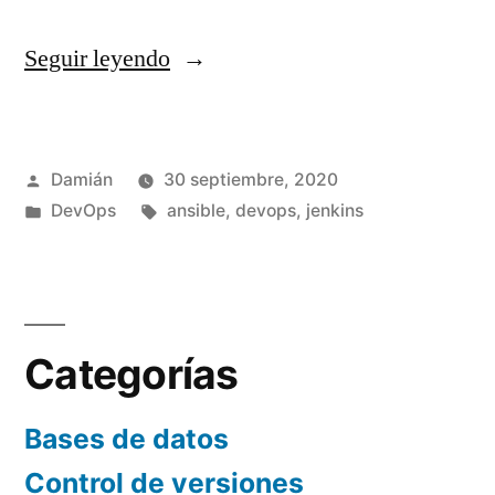
«Jenkins,
Seguir leyendo
Blue
Ocean
Publicado
Damián
30 septiembre, 2020
y
por
Publicado
Etiquetas:
DevOps
ansible
,
devops
,
jenkins
mi
en
primer
pipeline»
Categorías
Bases de datos
Control de versiones