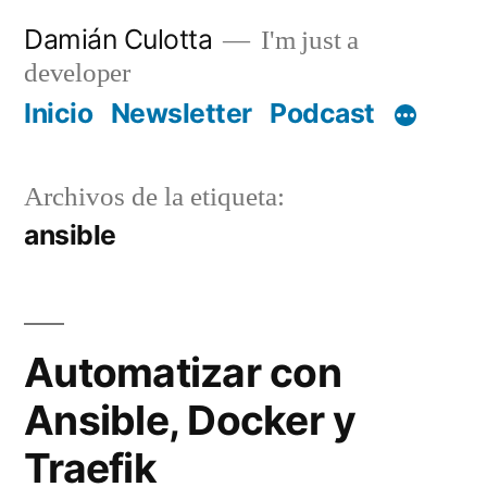
Saltar
Damián Culotta
I'm just a
al
developer
contenido
Inicio
Newsletter
Podcast
Archivos de la etiqueta:
ansible
Automatizar con
Ansible, Docker y
Traefik