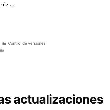
ge de …
Publicado
Control de versiones
en
gía
las actualizaciones