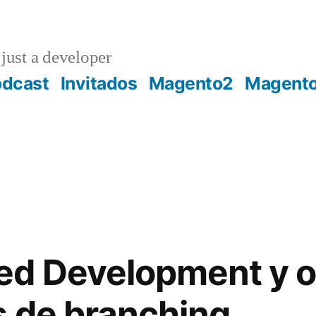
just a developer
odcast
Invitados
Magento2
Magent
ed Development y o
s de branching