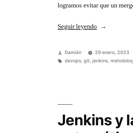
logramos evitar que un mer
«Trunk-
Seguir leyendo
Based
Development
Publicado
Damián
29 enero, 2023
y
por
Etiquetas:
devops
,
git
,
jenkins
,
metodolo
otras
estrategias
de
branching»
Jenkins y 