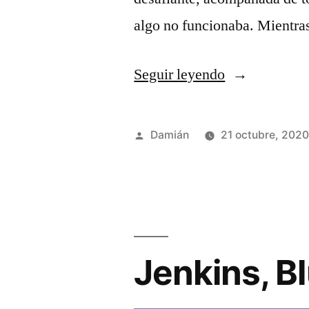
algo no funcionaba. Mientra
«Jenkins
Seguir leyendo
y
las
Publicado
Damián
21 octubre, 202
actualizacion
por
automáticas»
Jenkins, B