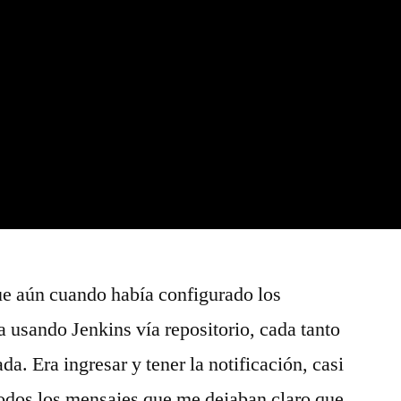
ue aún cuando había configurado los
 usando Jenkins vía repositorio, cada tanto
da. Era ingresar y tener la notificación, casi
odos los mensajes que me dejaban claro que