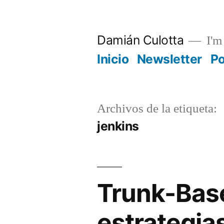
Saltar
al
Damián Culotta
I'm 
contenido
Inicio
Newsletter
P
Archivos de la etiqueta:
jenkins
Trunk-Bas
estrategia