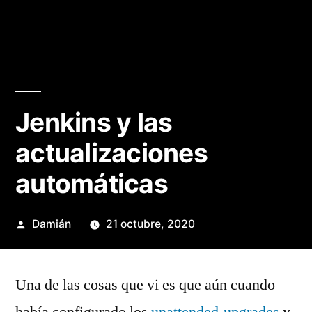
Jenkins y las
actualizaciones
automáticas
Publicado
Damián
21 octubre, 2020
por
Una de las cosas que vi es que aún cuando