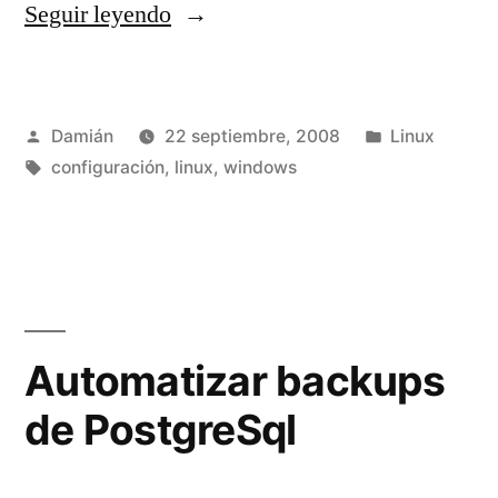
«Montar
Seguir leyendo
carpetas
compartidas
Publicado
Publicado
Damián
22 septiembre, 2008
Linux
de
por
Etiquetas:
en
configuración
,
linux
,
windows
Windows
en
Linux»
Automatizar backups
de PostgreSql