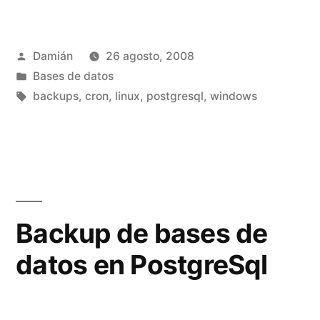
backups
de
Publicado
Damián
26 agosto, 2008
PostgreSql»
por
Publicado
Bases de datos
en
Etiquetas:
backups
,
cron
,
linux
,
postgresql
,
windows
Backup de bases de
datos en PostgreSql