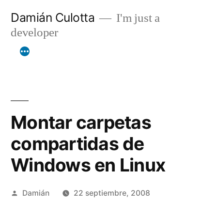
Saltar
Damián Culotta
I'm just a
al
developer
contenido
Montar carpetas
compartidas de
Windows en Linux
Publicado
Damián
22 septiembre, 2008
por