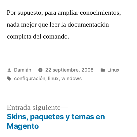
Por supuesto, para ampliar conocimientos,
nada mejor que leer la documentación
completa del comando.
Publicado
Publicado
Damián
22 septiembre, 2008
Linux
por
Etiquetas:
en
configuración
,
linux
,
windows
Entrada
Entrada siguiente
siguiente:
Skins, paquetes y temas en
Navegación
Magento
de