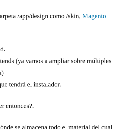
 carpeta /app/design como /skin,
Magento
d.
ontends (ya vamos a ampliar sobre múltiples
a)
que tendrá el instalador.
er entonces?.
dónde se almacena todo el material del cual