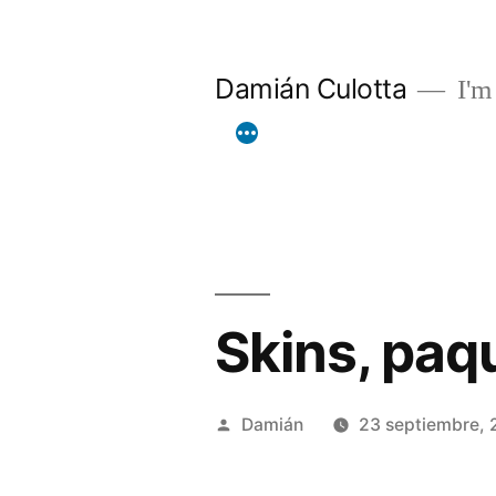
Saltar
al
Damián Culotta
I'm 
contenido
Skins, paq
Publicado
Damián
23 septiembre,
por