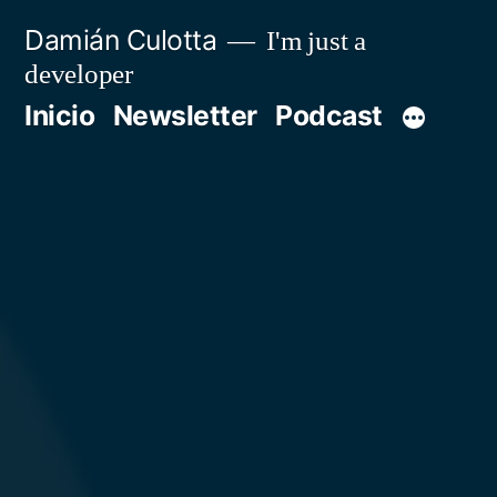
Saltar
Damián Culotta
I'm just a
al
developer
contenido
Inicio
Newsletter
Podcast