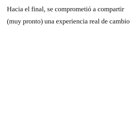
Hacia el final, se comprometió a compartir
(muy pronto) una experiencia real de cambio
de plataforma. ¡Larga vida al Shared
knowledge!
El episodio en si:
00:00 Una nueva semana comienza
00:50 SEO vs AEO: ¿qué onda?
04:10 La Autoridad de los resultados de
entregados por los LLM
13:47 La experiencia de compra y el