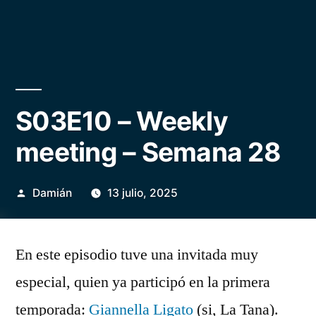
S03E10 – Weekly
meeting – Semana 28
Publicado
Damián
13 julio, 2025
por
En este episodio tuve una invitada muy
especial, quien ya participó en la primera
temporada:
Giannella Ligato
(si, La Tana).