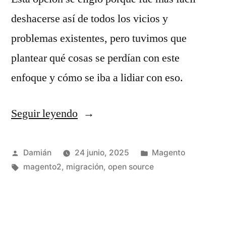
deshacerse así de todos los vicios y
problemas existentes, pero tuvimos que
plantear qué cosas se perdían con este
enfoque y cómo se iba a lidiar con eso.
Seguir leyendo
«Breve
historia
de
Publicado
Publicado
Damián
24 junio, 2025
Magento
por
Etiquetas:
en
magento2
,
migración
,
open source
una
migración
de