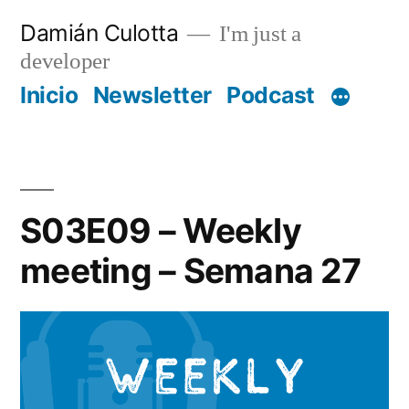
Saltar
Damián Culotta
I'm just a
al
developer
contenido
Inicio
Newsletter
Podcast
S03E09 – Weekly
meeting – Semana 27