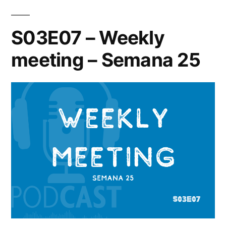
usuarios»
S03E07 – Weekly
meeting – Semana 25