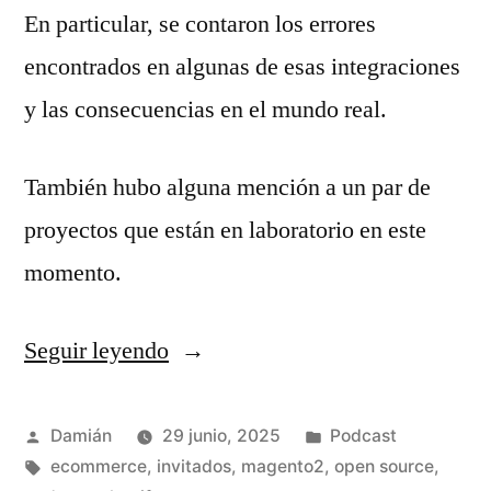
En particular, se contaron los errores
encontrados en algunas de esas integraciones
y las consecuencias en el mundo real.
También hubo alguna mención a un par de
proyectos que están en laboratorio en este
momento.
Seguir leyendo
«S03E08
–
Weekly
Publicado
Publicado
Damián
29 junio, 2025
Podcast
por
Etiquetas:
en
ecommerce
,
invitados
,
magento2
,
open source
,
meeting