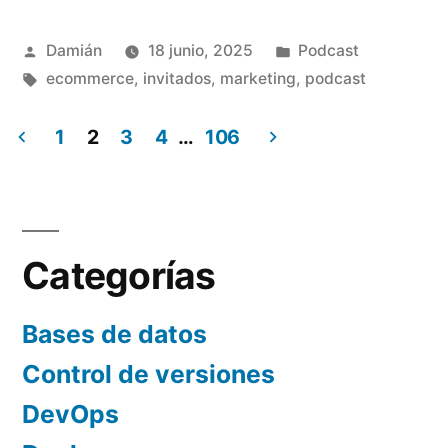
–
Weekly
Publicado
Publicado
Damián
18 junio, 2025
Podcast
por
Etiquetas:
en
ecommerce
,
invitados
,
marketing
,
podcast
meeting
–
1
2
3
4
…
106
Semana
Paginación
24»
de
entradas
Categorías
Bases de datos
Control de versiones
DevOps