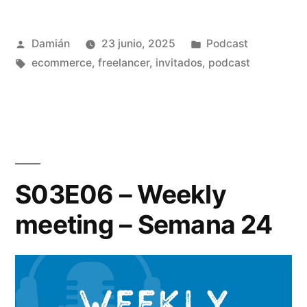
–
Weekly
Publicado
Publicado
Damián
23 junio, 2025
Podcast
por
Etiquetas:
en
ecommerce
,
freelancer
,
invitados
,
podcast
meeting
–
Semana
25»
S03E06 – Weekly
meeting – Semana 24