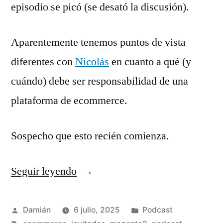
episodio se picó (se desató la discusión).
Aparentemente tenemos puntos de vista
diferentes con
Nicolás
en cuanto a qué (y
cuándo) debe ser responsabilidad de una
plataforma de ecommerce.
Sospecho que esto recién comienza.
Seguir leyendo
«S03E09
–
Weekly
Publicado
Publicado
Damián
6 julio, 2025
Podcast