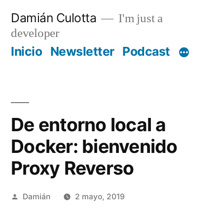
Saltar
Damián Culotta
I'm just a
al
developer
contenido
Inicio
Newsletter
Podcast
De entorno local a
Docker: bienvenido
Proxy Reverso
Publicado
Damián
2 mayo, 2019
por