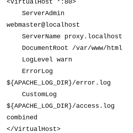
<VirtualHost *:80>
    ServerAdmin 
webmaster@localhost
    ServerName proxy.localhost
    DocumentRoot /var/www/html
    LogLevel warn
    ErrorLog 
${APACHE_LOG_DIR}/error.log
    CustomLog 
${APACHE_LOG_DIR}/access.log 
combined
</VirtualHost>