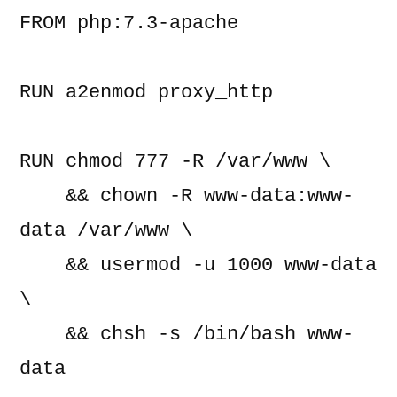
FROM php:7.3-apache
RUN a2enmod proxy_http
RUN chmod 777 -R /var/www \
    && chown -R www-data:www-
data /var/www \
    && usermod -u 1000 www-data 
\
    && chsh -s /bin/bash www-
data