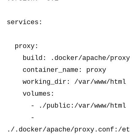
services:
  proxy:
    build: .docker/apache/proxy
    container_name: proxy
    working_dir: /var/www/html
    volumes:
      - ./public:/var/www/html
      - 
./.docker/apache/proxy.conf:/et