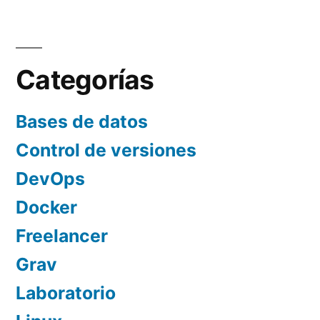
Paginación
propio
de
archivo
Javascript
entradas
Categorías
en
Magento2
Bases de datos
Control de versiones
DevOps
Docker
Freelancer
Grav
Laboratorio