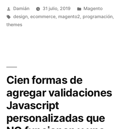
Publicado
Publicado
Damián
31 julio, 2019
Magento
por
Etiquetas:
en
design
,
ecommerce
,
magento2
,
programación
,
themes
Cien formas de
agregar validaciones
Javascript
personalizadas que