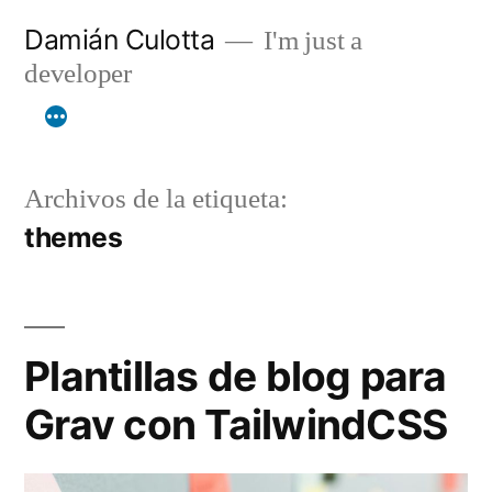
Saltar
Damián Culotta
I'm just a
al
developer
contenido
Archivos de la etiqueta:
themes
Plantillas de blog para
Grav con TailwindCSS