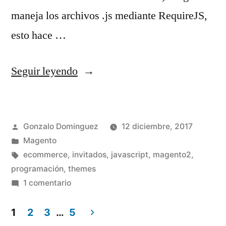
maneja los archivos .js mediante RequireJS,
esto hace …
«Cómo
Seguir leyendo
incluir
nuestro
Publicado
Gonzalo Dominguez
12 diciembre, 2017
propio
por
Publicado
Magento
archivo
en
Etiquetas:
ecommerce
,
invitados
,
javascript
,
magento2
,
Javascript
programación
,
themes
en
1 comentario
en
Cómo
Magento2»
incluir
1
2
3
…
5
nuestro