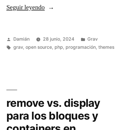
«Crear
Seguir leyendo
un
theme
Publicado
Publicado
Damián
28 junio, 2024
Grav
desde
por
Etiquetas:
en
grav
,
open source
,
php
,
programación
,
themes
0
en
Grav
usando
TailwindCSS»
remove vs. display
para los bloques y
containers en