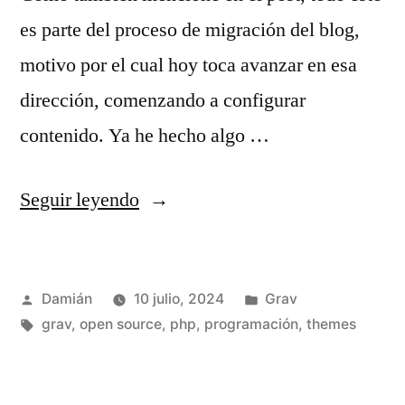
es parte del proceso de migración del blog,
motivo por el cual hoy toca avanzar en esa
dirección, comenzando a configurar
contenido. Ya he hecho algo …
«Plantillas
Seguir leyendo
de
blog
Publicado
Publicado
Damián
10 julio, 2024
Grav
para
por
Etiquetas:
en
grav
,
open source
,
php
,
programación
,
themes
Grav
con