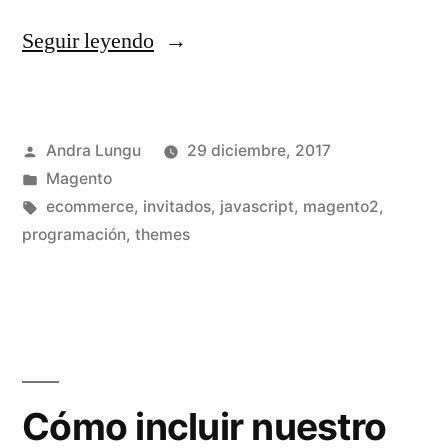
«Cien
Seguir leyendo
formas
de
Publicado
Andra Lungu
29 diciembre, 2017
agregar
por
Publicado
Magento
validaciones
en
Etiquetas:
ecommerce
,
invitados
,
javascript
,
magento2
,
Javascript
programación
,
themes
personalizadas
que
NO
funcionan
Cómo incluir nuestro
y