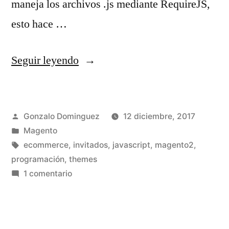
maneja los archivos .js mediante RequireJS,
esto hace …
«Cómo
Seguir leyendo
incluir
nuestro
Publicado
Gonzalo Dominguez
12 diciembre, 2017
propio
por
Publicado
Magento
archivo
en
Etiquetas:
ecommerce
,
invitados
,
javascript
,
magento2
,
Javascript
programación
,
themes
en
1 comentario
en
Cómo
Magento2»
incluir
nuestro