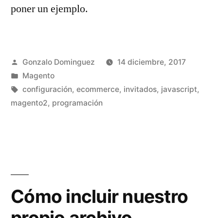
poner un ejemplo.
Publicado
Gonzalo Dominguez
14 diciembre, 2017
por
Publicado
Magento
en
Etiquetas:
configuración
,
ecommerce
,
invitados
,
javascript
,
magento2
,
programación
Cómo incluir nuestro
propio archivo