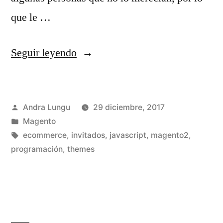
que le …
«Cien
Seguir leyendo
formas
de
Publicado
Andra Lungu
29 diciembre, 2017
agregar
por
Publicado
Magento
validaciones
en
Etiquetas:
ecommerce
,
invitados
,
javascript
,
magento2
,
Javascript
programación
,
themes
personalizadas
que
NO