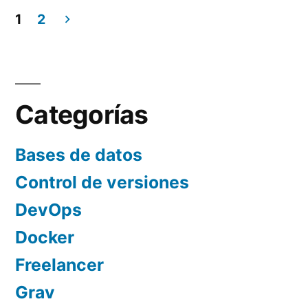
1
2
Paginación
de
entradas
Categorías
Bases de datos
Control de versiones
DevOps
Docker
Freelancer
Grav