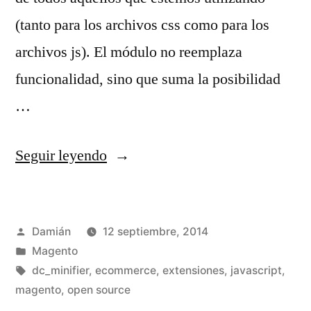
(tanto para los archivos css como para los
archivos js). El módulo no reemplaza
funcionalidad, sino que suma la posibilidad
…
«Dc_Minifier
Seguir leyendo
0.1.0
(mergeando
Publicado
Damián
12 septiembre, 2014
y
por
Publicado
Magento
comprimiendo)»
en
Etiquetas:
dc_minifier
,
ecommerce
,
extensiones
,
javascript
,
magento
,
open source