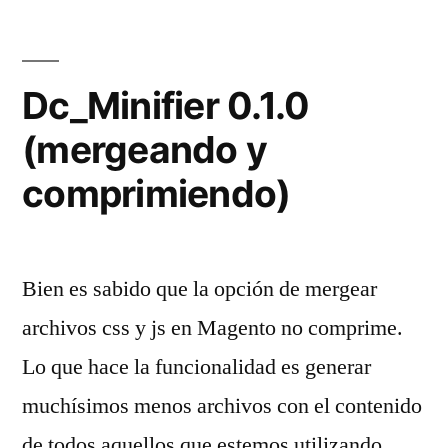
y
Node-
Dc_Minifier 0.1.0
sass»
(mergeando y
comprimiendo)
Bien es sabido que la opción de mergear
archivos css y js en Magento no comprime.
Lo que hace la funcionalidad es generar
muchísimos menos archivos con el contenido
de todos aquellos que estemos utilizando