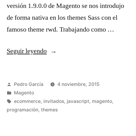
versión 1.9.0.0 de Magento se nos introdujo
de forma nativa en los themes Sass con el
famoso theme rwd. Trabajando como …
«Compilando
Seguir leyendo
los
ficheros
Publicado
Pedro García
4 noviembre, 2015
Sass
por
Publicado
Magento
de
en
Etiquetas:
ecommerce
,
invitados
,
javascript
,
magento
,
Magento
programación
,
themes
utilizando
Gulp