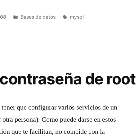
Publicado
Etiquetas:
008
Bases de datos
mysql
en
contraseña de root
 tener que configurar varios servicios de un
or otra persona). Como puede darse en estos
ón que te facilitan, no coincide con la