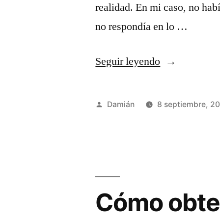
realidad. En mi caso, no hab
no respondía en lo …
«Recuperar
Seguir leyendo
contraseña
de
Publicado
Damián
8 septiembre, 2
root
por
en
Mysql»
Cómo obten