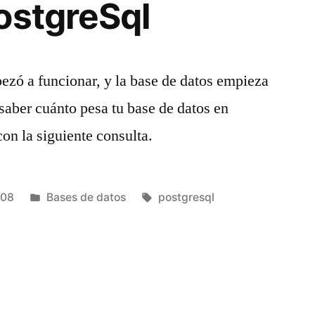
ostgreSql
ezó a funcionar, y la base de datos empieza
saber cuánto pesa tu base de datos en
con la siguiente consulta.
Publicado
Etiquetas:
008
Bases de datos
postgresql
en