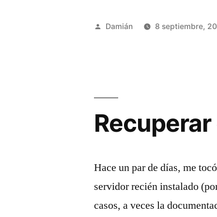
de
tablas
Publicado
Damián
8 septiembre, 2
en
por
Mysql»
Recuperar 
Hace un par de días, me tocó
servidor recién instalado (p
casos, a veces la documentaci