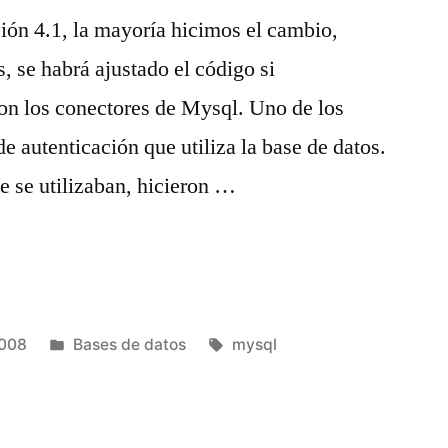
ión 4.1, la mayoría hicimos el cambio,
, se habrá ajustado el código si
ron los conectores de Mysql. Uno de los
e autenticación que utiliza la base de datos.
 se utilizaban, hicieron …
SWORD
Publicado
Etiquetas:
2008
Bases de datos
mysql
en