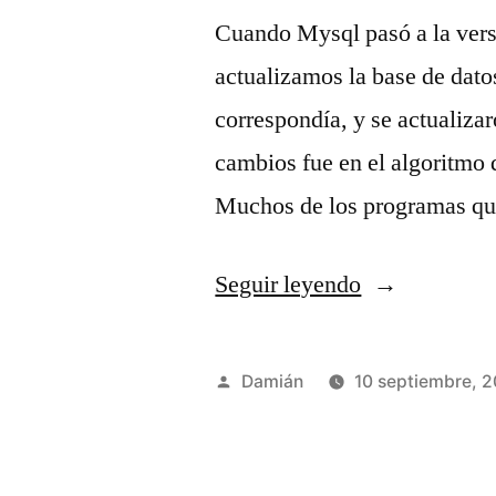
Cuando Mysql pasó a la vers
actualizamos la base de datos
correspondía, y se actualiza
cambios fue en el algoritmo d
Muchos de los programas que
«OLD_PAS
Seguir leyendo
en
Mysql»
Publicado
Damián
10 septiembre, 
por