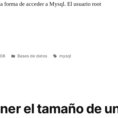
ía forma de acceder a Mysql. El usuario root
Publicado
Etiquetas:
008
Bases de datos
mysql
en
er el tamaño de u