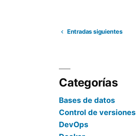
de
por
datos
en
Entradas siguientes
Paginación
Mysql»
de
entradas
Categorías
Bases de datos
Control de versiones
DevOps