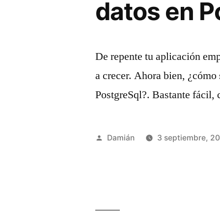
datos en P
De repente tu aplicación emp
a crecer. Ahora bien, ¿cómo 
PostgreSql?. Bastante fácil, 
Publicado
Damián
3 septiembre, 2
por