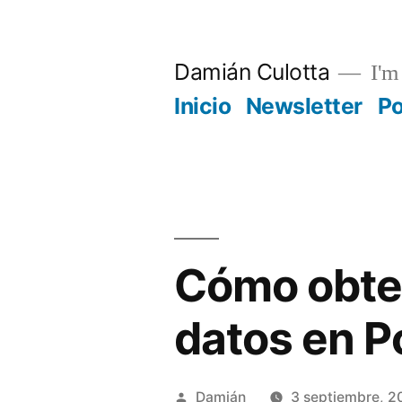
Saltar
al
Damián Culotta
I'm 
contenido
Inicio
Newsletter
P
Cómo obten
datos en P
Publicado
Damián
3 septiembre, 2