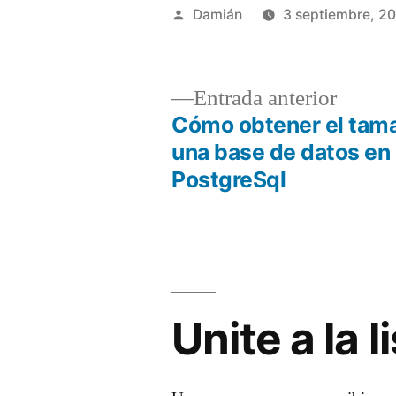
Publicado
Damián
3 septiembre, 2
por
Entrad
Entrada anterior
anterio
Cómo obtener el tam
Navegación
una base de datos en
PostgreSql
de
entradas
Unite a la 