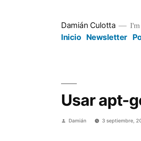
Saltar
al
Damián Culotta
I'm 
contenido
Inicio
Newsletter
P
Usar apt-g
Publicado
Damián
3 septiembre, 2
por