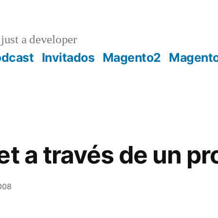
just a developer
odcast
Invitados
Magento2
Magent
et a través de un pr
008