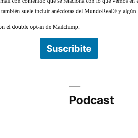
 mail con contenido que se relaciona con lo que vemos en e
e también suele incluir anécdotas del MundoReal® y algún 
con el double opt-in de Mailchimp.
Suscribite
Podcast