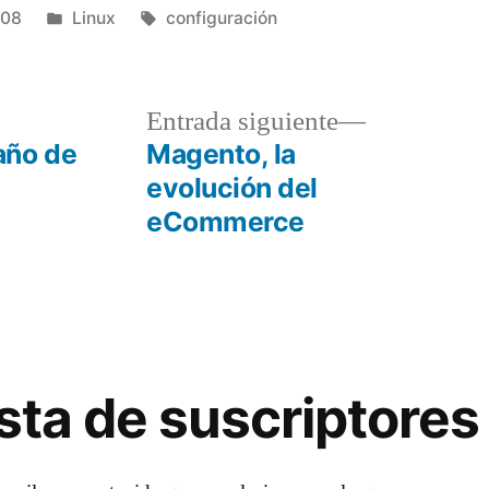
Publicado
Etiquetas:
008
Linux
configuración
en
a
Entrada
Entrada siguiente
r:
siguiente:
año de
Magento, la
evolución del
eCommerce
lista de suscriptores