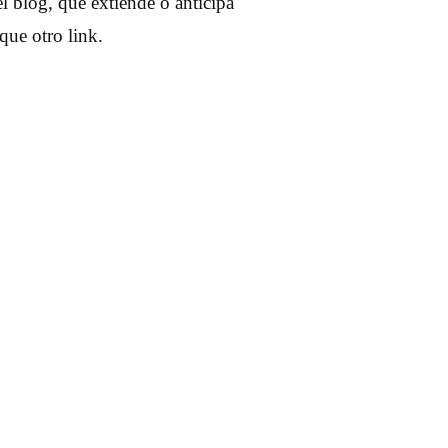
l blog, que extiende o anticipa
que otro link.