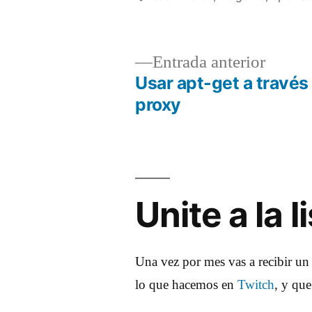
Entrad
Entrada anterior
anterio
Usar apt-get a través
Navegación
proxy
de
entradas
Unite a la 
Una vez por mes vas a recibir un
lo que hacemos en
Twitch
, y qu