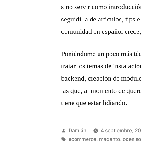
sino servir como introducció
seguidilla de artículos, tips
comunidad en español crece,
Poniéndome un poco más técn
tratar los temas de instalaci
backend, creación de módulo
las que, al momento de quere
tiene que estar lidiando.
Publicado
Damián
4 septiembre, 2
por
Etiquetas:
ecommerce
,
magento
,
open s