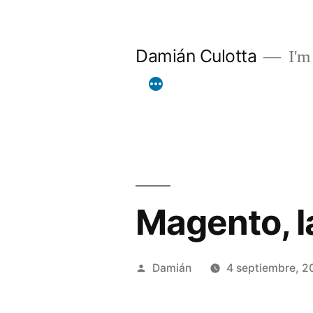
Saltar
al
Damián Culotta
I'm 
contenido
Magento, l
Publicado
Damián
4 septiembre, 2
por