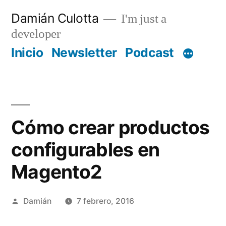
Saltar
Damián Culotta
I'm just a
al
developer
contenido
Inicio
Newsletter
Podcast
Cómo crear productos
configurables en
Magento2
Publicado
Damián
7 febrero, 2016
por