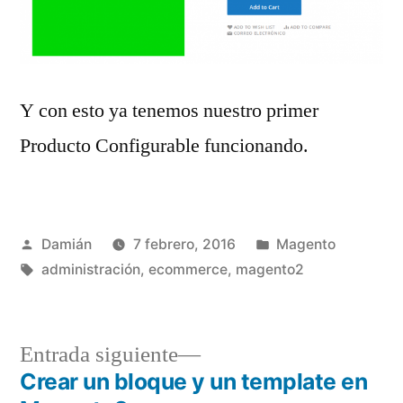
Y con esto ya tenemos nuestro primer
Producto Configurable funcionando.
Publicado
Publicado
Damián
7 febrero, 2016
Magento
por
Etiquetas:
en
administración
,
ecommerce
,
magento2
Entrada
Entrada siguiente
siguiente:
Crear un bloque y un template en
Navegación