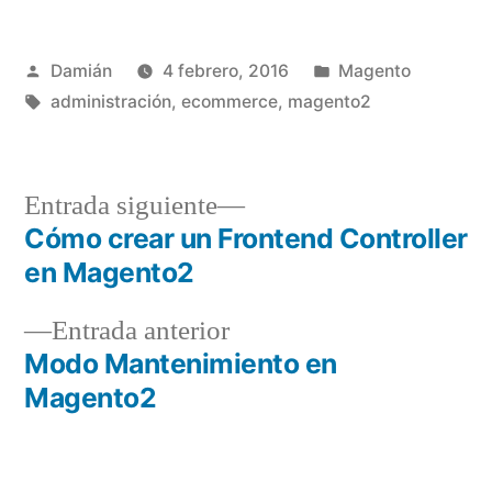
Publicado
Publicado
Damián
4 febrero, 2016
Magento
por
Etiquetas:
en
administración
,
ecommerce
,
magento2
Entrada
Entrada siguiente
siguiente:
Cómo crear un Frontend Controller
Navegación
en Magento2
de
Entrada
Entrada anterior
entradas
anterior:
Modo Mantenimiento en
Magento2