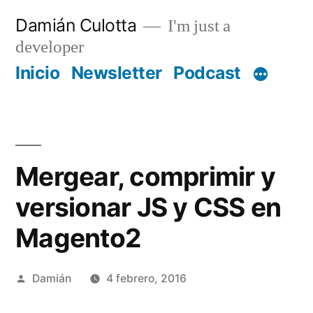
Saltar
Damián Culotta
I'm just a
al
developer
contenido
Inicio
Newsletter
Podcast
Mergear, comprimir y
versionar JS y CSS en
Magento2
Publicado
Damián
4 febrero, 2016
por