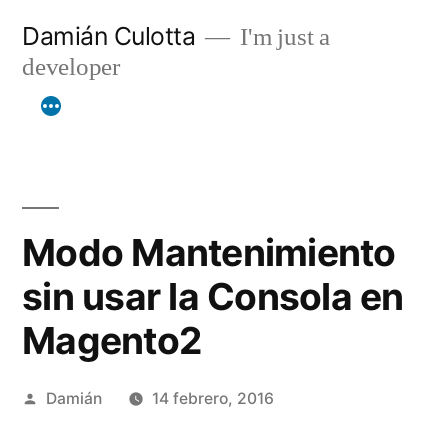
Saltar
Damián Culotta
I'm just a
al
developer
contenido
Modo Mantenimiento
sin usar la Consola en
Magento2
Publicado
Damián
14 febrero, 2016
por