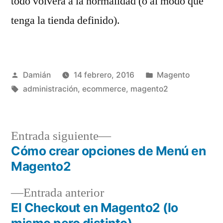
todo volverá a la normalidad (o al modo que
tenga la tienda definido).
Publicado
Publicado
Damián
14 febrero, 2016
Magento
por
Etiquetas:
en
administración
,
ecommerce
,
magento2
Entrada
Entrada siguiente
siguiente:
Cómo crear opciones de Menú en
Navegación
Magento2
de
Entrada
Entrada anterior
entradas
anterior:
El Checkout en Magento2 (lo
mismo pero distinto)