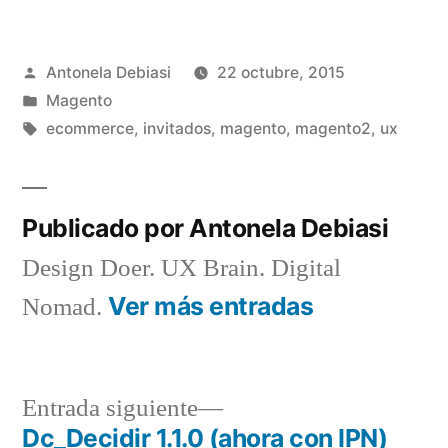
Publicado
Antonela Debiasi
22 octubre, 2015
por
Publicado
Magento
en
Etiquetas:
ecommerce
,
invitados
,
magento
,
magento2
,
ux
Publicado por Antonela Debiasi
Design Doer. UX Brain. Digital
Ver más entradas
Nomad.
Entrada
Entrada siguiente
siguiente:
Dc_Decidir 1.1.0 (ahora con IPN)