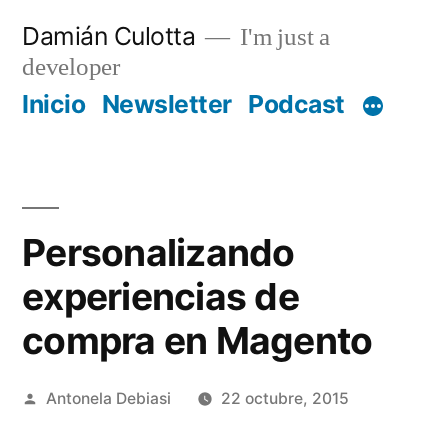
Saltar
Damián Culotta
I'm just a
al
developer
contenido
Inicio
Newsletter
Podcast
Personalizando
experiencias de
compra en Magento
Publicado
Antonela Debiasi
22 octubre, 2015
por