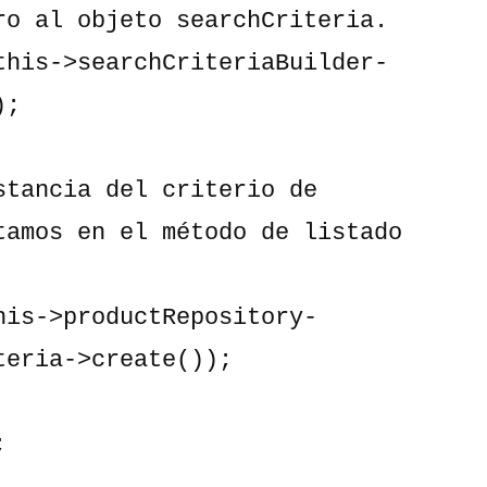
ro al objeto searchCriteria.

this->searchCriteriaBuilder-
;

stancia del criterio de 
tamos en el método de listado 
his->productRepository-
eria->create());


