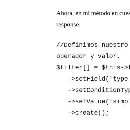
Ahora, en mi método en cuesti
response.
//Definimos nuestro
operador y valor.

$filter[] = $this->f
   ->setField('type_id')

   ->setConditionType('eq')

   ->setValue('simple')

   ->create();
