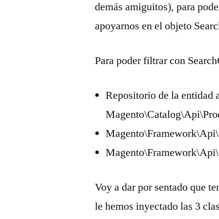
demás amiguitos), para poder
apoyarnos en el objeto Searc
Para poder filtrar con Search
Repositorio de la entidad a
Magento\Catalog\Api\Prod
Magento\Framework\Api\S
Magento\Framework\Api\F
Voy a dar por sentado que ten
le hemos inyectado las 3 cl