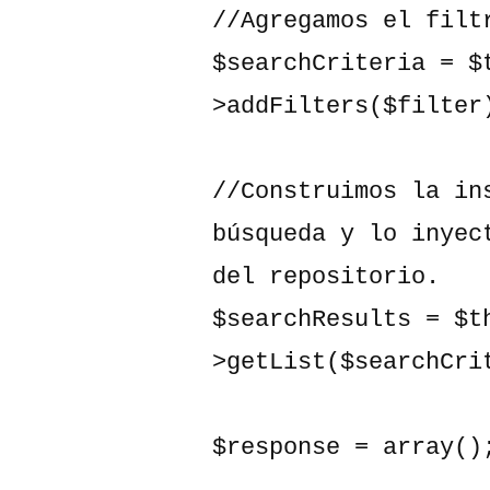
//Agregamos el filt
$searchCriteria = $
>addFilters($filter)
//Construimos la in
búsqueda y lo inyec
del repositorio.

$searchResults = $t
>getList($searchCrit
$response = array();