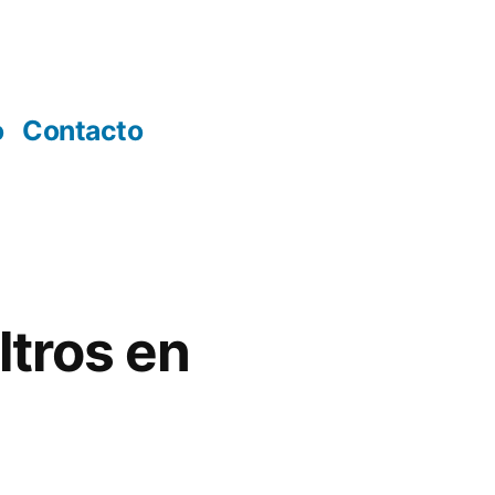
o
Contacto
ltros en