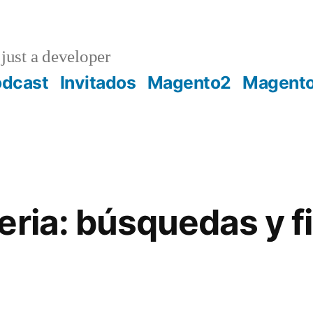
just a developer
odcast
Invitados
Magento2
Magent
ria: búsquedas y fi