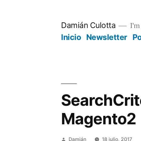
Saltar
al
Damián Culotta
I'm 
contenido
Inicio
Newsletter
P
SearchCrite
Magento2
Publicado
Damián
18 julio, 2017