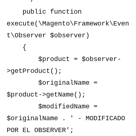
     */

    public function 
execute(\Magento\Framework\Even
t\Observer $observer)

    {

        $product = $observer-
>getProduct();

        $originalName = 
$product->getName();

        $modifiedName = 
$originalName . ' - MODIFICADO 
POR EL OBSERVER';
