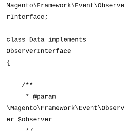
Magento\Framework\Event\Observe
rInterface;

class Data implements 
ObserverInterface

{

    /**

     * @param 
\Magento\Framework\Event\Observ
er $observer
