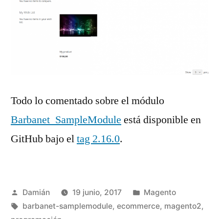
Todo lo comentado sobre el módulo
Barbanet_SampleModule
está disponible en
GitHub bajo el
tag 2.16.0
.
Publicado
Publicado
Damián
19 junio, 2017
Magento
por
Etiquetas:
en
barbanet-samplemodule
,
ecommerce
,
magento2
,