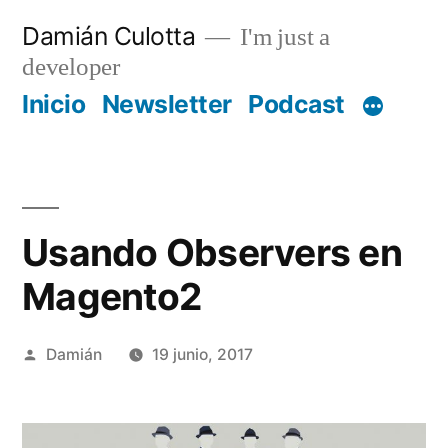
Saltar
Damián Culotta
I'm just a
al
developer
contenido
Inicio
Newsletter
Podcast
Usando Observers en
Magento2
Publicado
Damián
19 junio, 2017
por