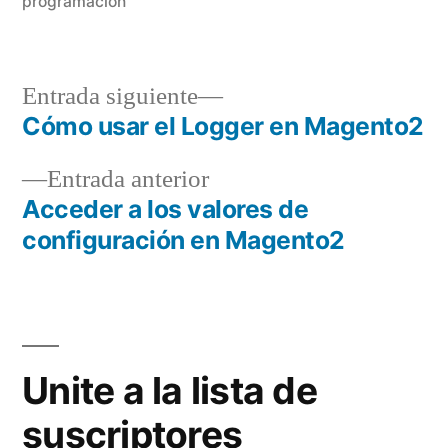
programación
Entrada
Entrada siguiente
siguiente:
Cómo usar el Logger en Magento2
Navegación
Entrada
Entrada anterior
de
anterior:
Acceder a los valores de
entradas
configuración en Magento2
Unite a la lista de
suscriptores