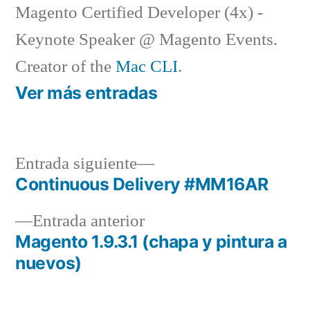
Magento Certified Developer (4x) -
Keynote Speaker @ Magento Events.
Creator of the
Mac CLI
.
Ver más entradas
Entrada
Entrada siguiente
siguiente:
Continuous Delivery #MM16AR
Navegación
Entrada
Entrada anterior
de
anterior:
Magento 1.9.3.1 (chapa y pintura a
entradas
nuevos)