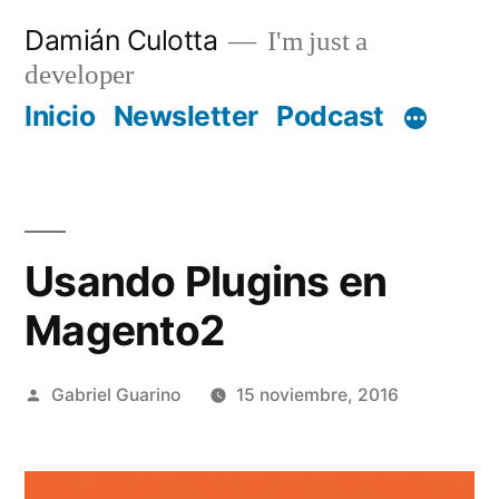
Saltar
Damián Culotta
I'm just a
al
developer
contenido
Inicio
Newsletter
Podcast
Usando Plugins en
Magento2
Publicado
Gabriel Guarino
15 noviembre, 2016
por