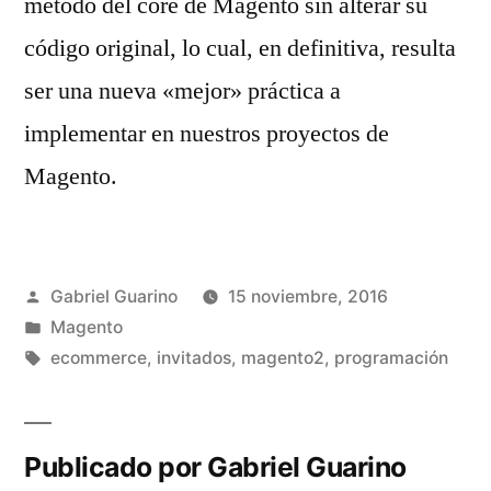
método del core de Magento sin alterar su
código original, lo cual, en definitiva, resulta
ser una nueva «mejor» práctica a
implementar en nuestros proyectos de
Magento.
Publicado
Gabriel Guarino
15 noviembre, 2016
por
Publicado
Magento
en
Etiquetas:
ecommerce
,
invitados
,
magento2
,
programación
Publicado por Gabriel Guarino