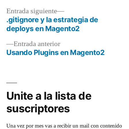
Entrada
Entrada siguiente
siguiente:
.gitignore y la estrategia de
Navegación
deploys en Magento2
de
Entrada
Entrada anterior
entradas
anterior:
Usando Plugins en Magento2
Unite a la lista de
suscriptores
Una vez por mes vas a recibir un mail con contenido