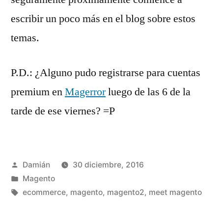
escribir un poco más en el blog sobre estos
temas.
P.D.: ¿Alguno pudo registrarse para cuentas
premium en
Magerror
luego de las 6 de la
tarde de ese viernes? =P
Publicado
Damián
30 diciembre, 2016
por
Publicado
Magento
en
Etiquetas:
ecommerce
,
magento
,
magento2
,
meet magento