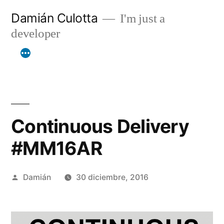
Saltar
Damián Culotta
I'm just a
al
developer
contenido
Continuous Delivery
#MM16AR
Publicado
Damián
30 diciembre, 2016
por