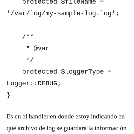
    protected $fileName = 
'/var/log/my-sample-log.log';

    /**

     * @var

     */

    protected $loggerType = 
Logger::DEBUG;

}
Es en el handler en donde estoy indicando en
qué archivo de log se guardará la información