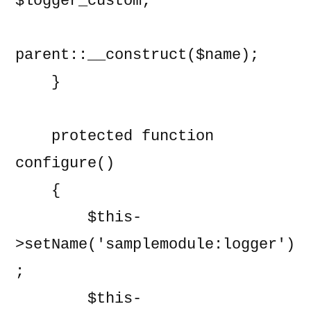
$logger_custom;

parent::__construct($name);

    }

    protected function 
configure()

    {

        $this-
>setName('samplemodule:logger')
;

        $this-