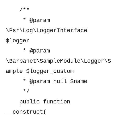
    /**

     * @param 
\Psr\Log\LoggerInterface 
$logger

     * @param 
\Barbanet\SampleModule\Logger\S
ample $logger_custom

     * @param null $name

     */

    public function 
__construct(
