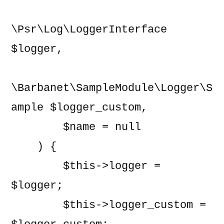
\Psr\Log\LoggerInterface 
$logger,

\Barbanet\SampleModule\Logger\S
ample $logger_custom,

        $name = null

    ) {

        $this->logger = 
$logger;

        $this->logger_custom = 