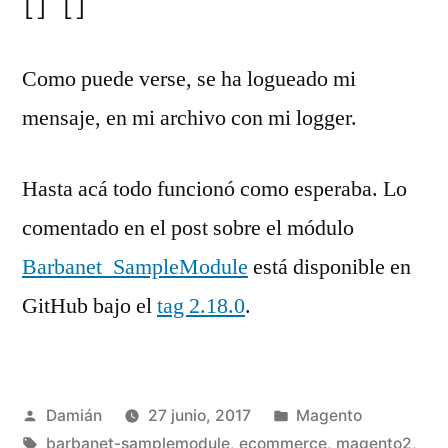
[] []
Como puede verse, se ha logueado mi
mensaje, en mi archivo con mi logger.
Hasta acá todo funcionó como esperaba. Lo
comentado en el post sobre el módulo
Barbanet_SampleModule
está disponible en
GitHub bajo el
tag 2.18.0
.
Publicado
Publicado
Damián
27 junio, 2017
Magento
por
Etiquetas:
en
barbanet-samplemodule
,
ecommerce
,
magento2
,