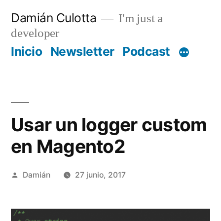
Saltar
Damián Culotta
I'm just a
al
developer
contenido
Inicio
Newsletter
Podcast
Usar un logger custom
en Magento2
Publicado
Damián
27 junio, 2017
por