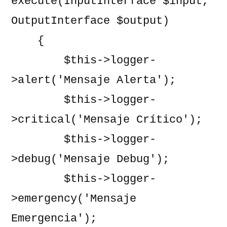
execute(InputInterface $input, 
OutputInterface $output)

    {

        $this->logger-
>alert('Mensaje Alerta');

        $this->logger-
>critical('Mensaje Crítico');

        $this->logger-
>debug('Mensaje Debug');

        $this->logger-
>emergency('Mensaje 
Emergencia');
