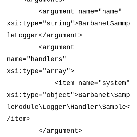
        <argument name="name" 
xsi:type="string">BarbanetSammp
leLogger</argument>

        <argument 
name="handlers" 
xsi:type="array">

            <item name="system" 
xsi:type="object">Barbanet\Samp
leModule\Logger\Handler\Sample<
/item>

        </argument>
