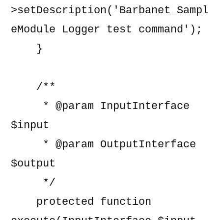
>setDescription('Barbanet_Sampl
eModule Logger test command');

    }

    /**

     * @param InputInterface 
$input

     * @param OutputInterface 
$output

     */

    protected function 