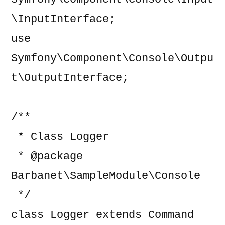
\InputInterface;

use 
Symfony\Component\Console\Outpu
t\OutputInterface;

/**

 * Class Logger

 * @package 
Barbanet\SampleModule\Console

 */

class Logger extends Command
