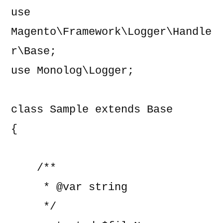
use 
Magento\Framework\Logger\Handle
r\Base;

use Monolog\Logger;

class Sample extends Base

{

    /**

     * @var string

     */
