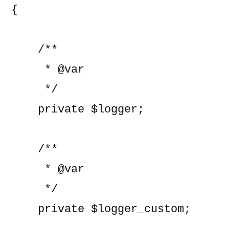
{

    /**

     * @var

     */

    private $logger;

    /**

     * @var

     */

    private $logger_custom;
