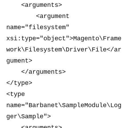
    <arguments>

        <argument 
name="filesystem" 
xsi:type="object">Magento\Frame
work\Filesystem\Driver\File</ar
gument>

    </arguments>

</type>

<type 
name="Barbanet\SampleModule\Log
ger\Sample">

    <arguments>
