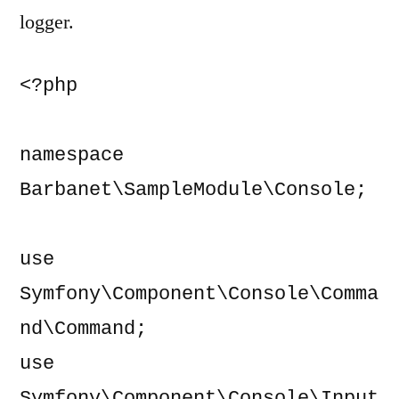
logger.
<?php

namespace 
Barbanet\SampleModule\Console;

use 
Symfony\Component\Console\Comma
nd\Command;

use 
Symfony\Component\Console\Input