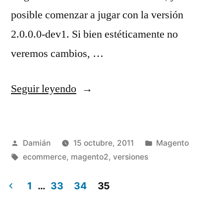
posible comenzar a jugar con la versión
2.0.0.0-dev1. Si bien estéticamente no
veremos cambios, …
«Magento
Seguir leyendo
2
(let’s
Publicado
Publicado
Damián
15 octubre, 2011
Magento
play)»
por
Etiquetas:
en
ecommerce
,
magento2
,
versiones
1
…
33
34
35
Paginación