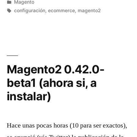
por
Publicado
Magento
en
Etiquetas:
configuración
,
ecommerce
,
magento2
Magento2 0.42.0-
beta1 (ahora si, a
instalar)
Hace unas pocas horas (10 para ser exactos),