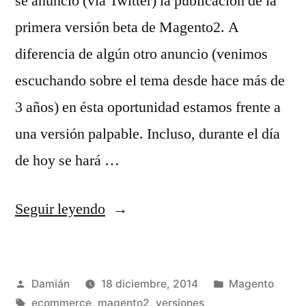
se anunció (vía Twitter) la publicación de la
primera versión beta de Magento2. A
diferencia de algún otro anuncio (venimos
escuchando sobre el tema desde hace más de
3 años) en ésta oportunidad estamos frente a
una versión palpable. Incluso, durante el día
de hoy se hará …
«Magento2
Seguir leyendo
0.42.0-
beta1
Publicado
Publicado
Damián
18 diciembre, 2014
Magento
(ahora
por
Etiquetas:
en
ecommerce
,
magento2
,
versiones