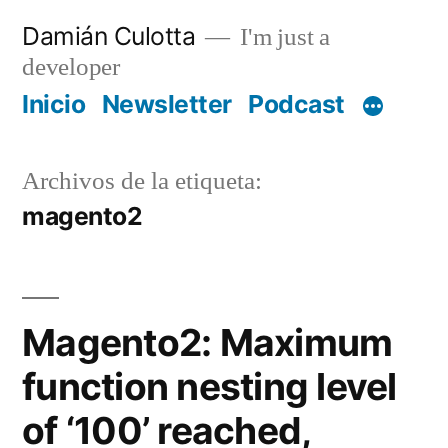
Saltar
Damián Culotta
I'm just a
al
developer
contenido
Inicio
Newsletter
Podcast
Archivos de la etiqueta:
magento2
Magento2: Maximum
function nesting level
of ‘100’ reached,