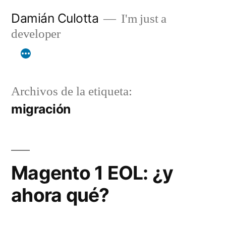
Saltar
Damián Culotta
I'm just a
al
developer
contenido
Archivos de la etiqueta:
migración
Magento 1 EOL: ¿y
ahora qué?