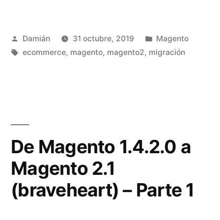
1
EOL:
Publicado
Publicado
Damián
31 octubre, 2019
Magento
¿y
por
Etiquetas:
en
ecommerce
,
magento
,
magento2
,
migración
ahora
qué?»
De Magento 1.4.2.0 a
Magento 2.1
(braveheart) – Parte 1