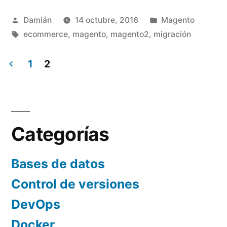
1.4.2.0
Publicado
Publicado
Damián
14 octubre, 2016
Magento
a
por
Etiquetas:
en
ecommerce
,
magento
,
magento2
,
migración
Magento
2.1
1
2
Paginación
(braveheart)
–
de
Parte
entradas
Categorías
1»
Bases de datos
Control de versiones
DevOps
Docker