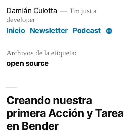
Saltar
Damián Culotta
I'm just a
al
developer
contenido
Inicio
Newsletter
Podcast
Archivos de la etiqueta:
open source
Creando nuestra
primera Acción y Tarea
en Bender