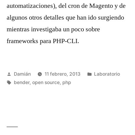
automatizaciones), del cron de Magento y de
algunos otros detalles que han ido surgiendo
mientras investigaba un poco sobre
frameworks para PHP-CLI.
Publicado
Publicado
Damián
11 febrero, 2013
Laboratorio
por
Etiquetas:
en
bender
,
open source
,
php