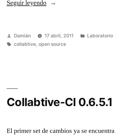
«Collabtive-
Seguir leyendo
CI
0.6.5.2»
Publicado
Publicado
Damián
17 abril, 2011
Laboratorio
por
Etiquetas:
en
collabtive
,
open source
Collabtive-CI 0.6.5.1
El primer set de cambios ya se encuentra