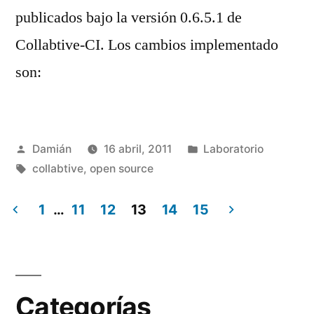
publicados bajo la versión 0.6.5.1 de
Collabtive-CI. Los cambios implementado
son:
Publicado
Publicado
Damián
16 abril, 2011
Laboratorio
por
Etiquetas:
en
collabtive
,
open source
1
…
11
12
13
14
15
Paginación
de
entradas
Categorías