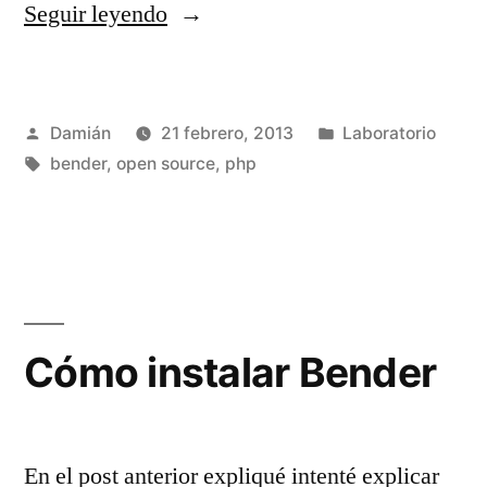
«Creando
Seguir leyendo
nuestra
primera
Publicado
Publicado
Damián
21 febrero, 2013
Laboratorio
Acción
por
Etiquetas:
en
bender
,
open source
,
php
y
Tarea
en
Bender»
Cómo instalar Bender
En el post anterior expliqué intenté explicar