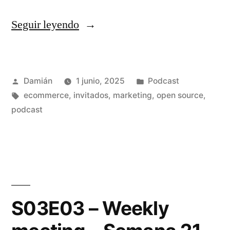
«S03E04
Seguir leyendo
–
Weekly
Publicado
Publicado
Damián
1 junio, 2025
Podcast
meeting
por
Etiquetas:
en
ecommerce
,
invitados
,
marketing
,
open source
,
–
podcast
Semana
22»
S03E03 – Weekly