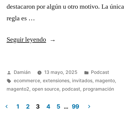
destacaron por algún u otro motivo. La única
regla es …
«S03E01
Seguir leyendo
–
Weekly
Publicado
Publicado
Damián
13 mayo, 2025
Podcast
meeting
por
Etiquetas:
en
ecommerce
,
extensiones
,
invitados
,
magento
,
–
magento2
,
open source
,
podcast
,
programación
Semana
1
2
3
4
5
…
99
19»
Paginación
de