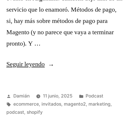
servicio que lo enamoró. Métodos de pago,
si, hay más sobre métodos de pago para
Magento (y no parece que vaya a terminar
pronto). Y …
«S03E05
Seguir leyendo
–
Weekly
Publicado
Publicado
Damián
11 junio, 2025
Podcast
meeting
por
Etiquetas:
en
ecommerce
,
invitados
,
magento2
,
marketing
,
–
podcast
,
shopify
Semana