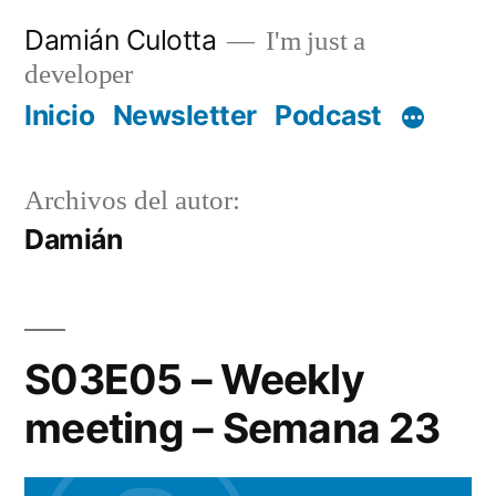
Saltar
Damián Culotta
I'm just a
al
developer
contenido
Inicio
Newsletter
Podcast
Archivos del autor:
Damián
S03E05 – Weekly
meeting – Semana 23