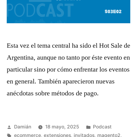
Esta vez el tema central ha sido el Hot Sale de
Argentina, aunque no tanto por éste evento en
particular sino por cómo enfrentar los eventos
en general. También aparecieron nuevas
anécdotas sobre métodos de pago.
Publicado
Publicado
Damián
18 mayo, 2025
Podcast
por
Etiquetas:
en
ecommerce
,
extensiones
,
invitados
,
magento2
,