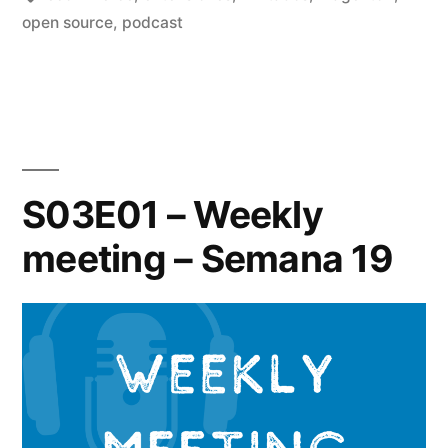
open source
,
podcast
S03E01 – Weekly
meeting – Semana 19