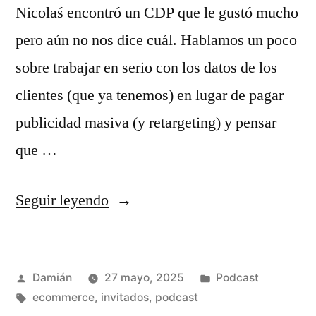
Nicolaś encontró un CDP que le gustó mucho
pero aún no nos dice cuál. Hablamos un poco
sobre trabajar en serio con los datos de los
clientes (que ya tenemos) en lugar de pagar
publicidad masiva (y retargeting) y pensar
que …
«S03E03
Seguir leyendo
–
Weekly
Publicado
Publicado
Damián
27 mayo, 2025
Podcast
meeting
por
Etiquetas:
en
ecommerce
,
invitados
,
podcast
–