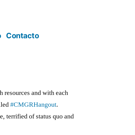
o
Contacto
h resources and with each
lled
#CMGRHangout
.
 terrified of status quo and