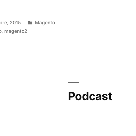
Publicado
bre, 2015
Magento
en
o
,
magento2
Podcast