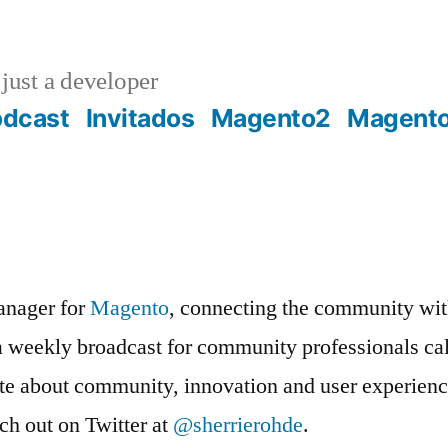
just a developer
odcast
Invitados
Magento2
Magent
anager for
Magento
, connecting the community wit
 a weekly broadcast for community professionals ca
te about community, innovation and user experience,
ch out on Twitter at
@sherrierohde
.