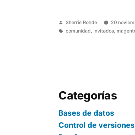
Comunidad
de
Publicado
Sherrie Rohde
20 noviem
Magento»
por
Etiquetas:
comunidad
,
invitados
,
magent
Categorías
Bases de datos
Control de versiones