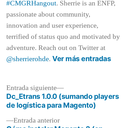
#CMGRHangout
. Sherrie is an ENFP,
passionate about community,
innovation and user experience,
terrified of status quo and motivated by
adventure. Reach out on Twitter at
Ver más entradas
@sherrierohde
.
Entrada
Entrada siguiente
siguiente:
Dc_Etrans 1.0.0 (sumando players
Navegación
de logística para Magento)
de
Entrada
Entrada anterior
entradas