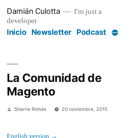
Saltar
Damián Culotta
I'm just a
al
developer
contenido
Inicio
Newsletter
Podcast
La Comunidad de
Magento
Publicado
Sherrie Rohde
20 noviembre, 2015
por
English version →