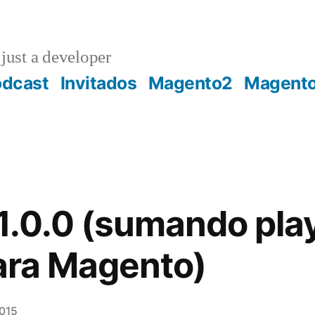
just a developer
odcast
Invitados
Magento2
Magent
1.0.0 (sumando pla
para Magento)
2015