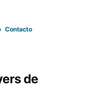
o
Contacto
yers de