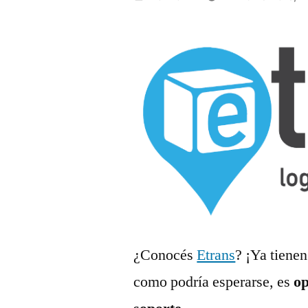
por
¿Conocés
Etrans
? ¡Ya tiene
como podría esperarse, es
op