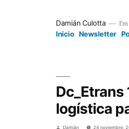
Saltar
al
Damián Culotta
I'm 
contenido
Inicio
Newsletter
P
Dc_Etrans 
logística 
Publicado
Damián
24 noviembre, 