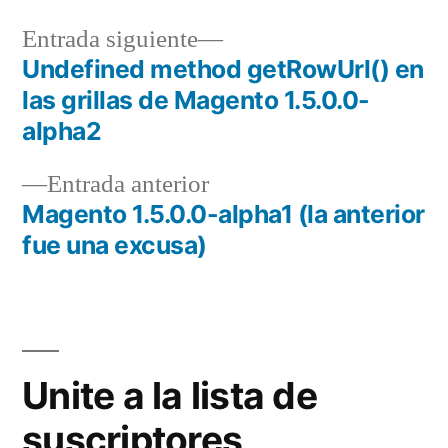
Entrada
Entrada siguiente
siguiente:
Undefined method getRowUrl() en
Navegación
las grillas de Magento 1.5.0.0-
de
alpha2
entradas
Entrada
Entrada anterior
anterior:
Magento 1.5.0.0-alpha1 (la anterior
fue una excusa)
Unite a la lista de
suscriptores