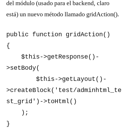
del módulo (usado para el backend, claro
está) un nuevo método llamado gridAction().
public function gridAction()

{

    $this->getResponse()-
>setBody(

        $this->getLayout()-
>createBlock('test/adminhtml_te
st_grid')->toHtml()

    );

}