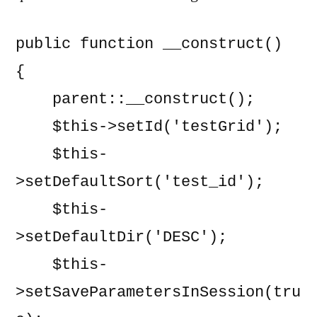
public function __construct()

{

    parent::__construct();

    $this->setId('testGrid');

    $this-
>setDefaultSort('test_id');

    $this-
>setDefaultDir('DESC');

    $this-
>setSaveParametersInSession(tru