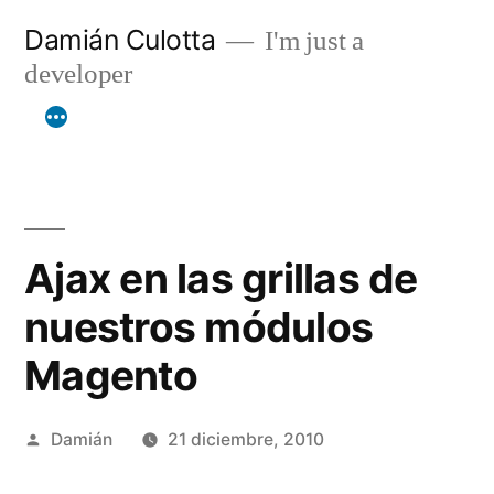
Saltar
Damián Culotta
I'm just a
al
developer
contenido
Ajax en las grillas de
nuestros módulos
Magento
Publicado
Damián
21 diciembre, 2010
por