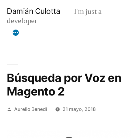
Saltar
Damián Culotta
I'm just a
al
developer
contenido
Búsqueda por Voz en
Magento 2
Publicado
Aurelio Benedí
21 mayo, 2018
por