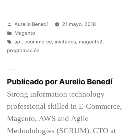
Publicado
Aurelio Benedí
21 mayo, 2018
por
Publicado
Magento
en
Etiquetas:
api
,
ecommerce
,
invitados
,
magento2
,
programación
Publicado por Aurelio Benedí
Strong information technology
professional skilled in E-Commerce,
Magento, AWS and Agile
Methodologies (SCRUM). CTO at