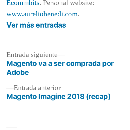
Ecommbits
. Personal website:
www.aureliobenedi.com
.
Ver más entradas
Entrada
Entrada siguiente
siguiente:
Magento va a ser comprada por
Navegación
Adobe
de
Entrada
Entrada anterior
entradas
anterior:
Magento Imagine 2018 (recap)