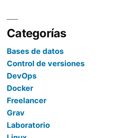
Paginación
endpoint
de
en
la
entradas
Categorías
API
de
Bases de datos
Magento2
Control de versiones
DevOps
Docker
Freelancer
Grav
Laboratorio
Linux