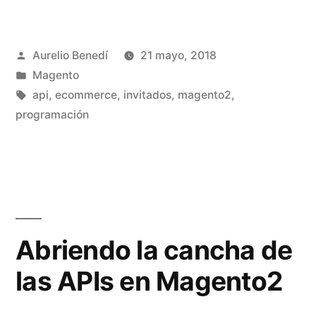
por
Voz
Publicado
Aurelio Benedí
21 mayo, 2018
en
por
Publicado
Magento
Magento
en
Etiquetas:
api
,
ecommerce
,
invitados
,
magento2
,
2»
programación
Abriendo la cancha de
las APIs en Magento2