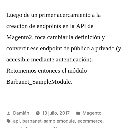
Luego de un primer acercamiento a la
creación de endpoints en la API de
Magento2, toca cambiar la definición y
convertir ese endpoint de público a privado (y
accesible mediante autenticación).
Retomemos entonces el módulo
Barbanet_SampleModule.
Publicado
Publicado
Damián
13 julio, 2017
Magento
por
Etiquetas:
en
api
,
barbanet-samplemodule
,
ecommerce
,