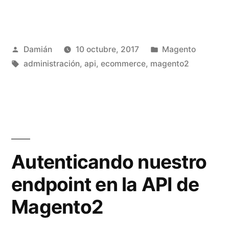
store
groups
Publicado
Publicado
Damián
10 octubre, 2017
Magento
y
por
Etiquetas:
en
administración
,
api
,
ecommerce
,
magento2
store
views
con
la
API
Autenticando nuestro
REST
endpoint en la API de
de
Magento2
Magento2»