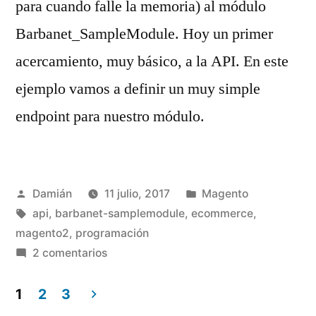
para cuando falle la memoria) al módulo
Barbanet_SampleModule. Hoy un primer
acercamiento, muy básico, a la API. En este
ejemplo vamos a definir un muy simple
endpoint para nuestro módulo.
Publicado
Publicado
Damián
11 julio, 2017
Magento
por
Etiquetas:
en
api
,
barbanet-samplemodule
,
ecommerce
,
magento2
,
programación
en
2 comentarios
Cómo
crear
1
2
3
un