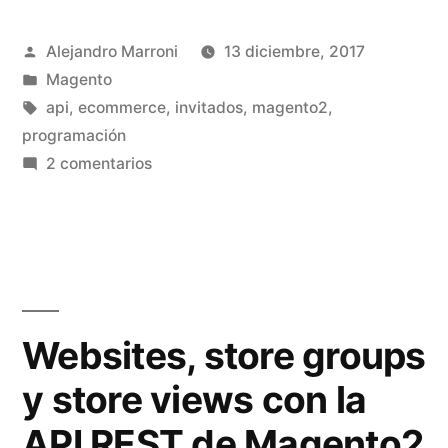
cancha
Publicado
Alejandro Marroni
13 diciembre, 2017
de
por
Publicado
Magento
las
en
Etiquetas:
api
,
ecommerce
,
invitados
,
magento2
,
APIs
programación
en
2 comentarios
en
Abriendo
Magento2»
la
cancha
de
las
APIs
Websites, store groups
en
y store views con la
Magento2
API REST de Magento2