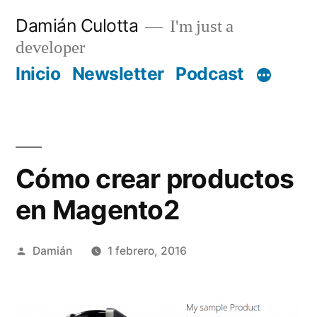
Saltar
Damián Culotta
I'm just a
al
developer
contenido
Inicio
Newsletter
Podcast
Cómo crear productos
en Magento2
Publicado
Damián
1 febrero, 2016
por